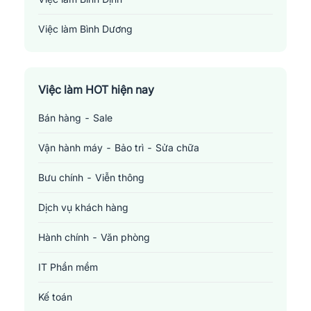
Việc làm Bình Dương
Việc làm Đồng Nai
Việc làm TP. Hồ Chí Minh
Việc làm HOT hiện nay
Bán hàng - Sale
Việc làm Cần Thơ
Vận hành máy - Bảo trì - Sửa chữa
Bưu chính - Viễn thông
Dịch vụ khách hàng
Hành chính - Văn phòng
IT Phần mềm
Kế toán