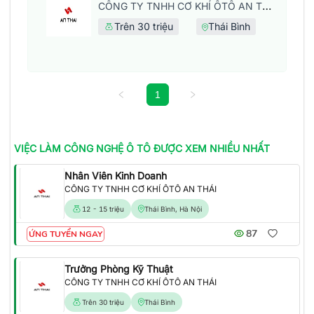
CÔNG TY TNHH CƠ KHÍ ÔTÔ AN THÁI
Trên 30 triệu
Thái Bình
1
VIỆC LÀM
CÔNG NGHỆ Ô TÔ
ĐƯỢC XEM NHIỀU NHẤT
Nhân Viên Kinh Doanh
CÔNG TY TNHH CƠ KHÍ ÔTÔ AN THÁI
12 - 15 triệu
Thái Bình, Hà Nội
87
ỨNG TUYỂN NGAY
Trưởng Phòng Kỹ Thuật
CÔNG TY TNHH CƠ KHÍ ÔTÔ AN THÁI
Trên 30 triệu
Thái Bình