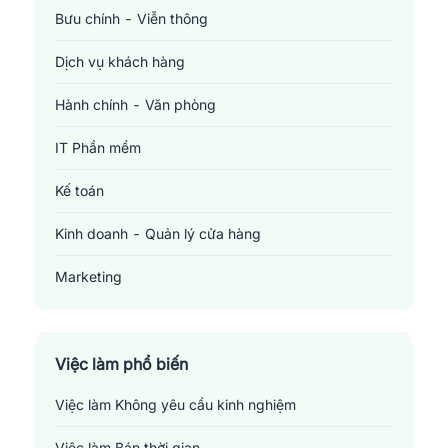
Bưu chính - Viễn thông
Dịch vụ khách hàng
Hành chính - Văn phòng
IT Phần mềm
Kế toán
Kinh doanh - Quản lý cửa hàng
Marketing
Sản xuất - Lắp ráp - Chế biến
Tài chính - Đầu tư - Chứng khoán
Việc làm phổ biến
Việc làm Không yêu cầu kinh nghiệm
Xây dựng
Việc làm Bán thời gian