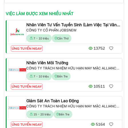
VIỆC LÀM
ĐƯỢC XEM NHIỀU NHẤT
Nhân Viên Tư Vấn Tuyển Sinh (Làm Việc Tại Văn Phòng)
CÔNG TY CỔ PHẦN JOBSNEW
7 - 10 triệu
Cần Thơ
13752
ỨNG TUYỂN NGAY
Nhân Viên Môi Trường
CÔNG TY TRÁCH NHIỆM HỮU HẠN MAY MẶC ALLIANCE ONE
7 - 10 triệu
Bến Tre
10511
ỨNG TUYỂN NGAY
Giám Sát An Toàn Lao Động
CÔNG TY TRÁCH NHIỆM HỮU HẠN MAY MẶC ALLIANCE ONE
15 - 20 triệu
Bến Tre
5164
ỨNG TUYỂN NGAY