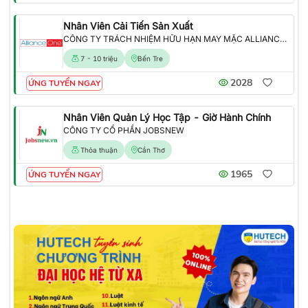
Nhân Viên Cải Tiến Sản Xuất
CÔNG TY TRÁCH NHIỆM HỮU HẠN MAY MẶC ALLIANCE ONE
7 - 10 triệu
Bến Tre
2028
ỨNG TUYỂN NGAY
Nhân Viên Quản Lý Học Tập - Giờ Hành Chính
CÔNG TY CỔ PHẦN JOBSNEW
Thỏa thuận
Cần Thơ
1965
ỨNG TUYỂN NGAY