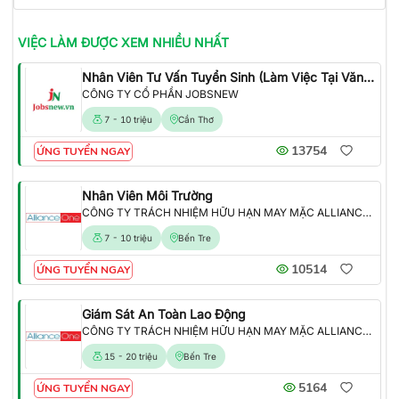
VIỆC LÀM
ĐƯỢC XEM NHIỀU NHẤT
Nhân Viên Tư Vấn Tuyển Sinh (Làm Việc Tại Văn Phòng)
CÔNG TY CỔ PHẦN JOBSNEW
7 - 10 triệu
Cần Thơ
13754
ỨNG TUYỂN NGAY
Nhân Viên Môi Trường
CÔNG TY TRÁCH NHIỆM HỮU HẠN MAY MẶC ALLIANCE ONE
7 - 10 triệu
Bến Tre
10514
ỨNG TUYỂN NGAY
Giám Sát An Toàn Lao Động
CÔNG TY TRÁCH NHIỆM HỮU HẠN MAY MẶC ALLIANCE ONE
15 - 20 triệu
Bến Tre
5164
ỨNG TUYỂN NGAY