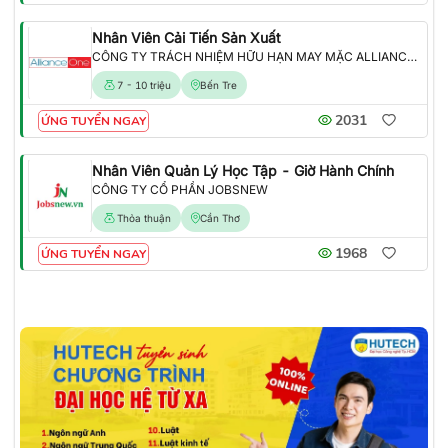
Nhân Viên Cải Tiến Sản Xuất
CÔNG TY TRÁCH NHIỆM HỮU HẠN MAY MẶC ALLIANCE ONE
7 - 10 triệu
Bến Tre
2031
ỨNG TUYỂN NGAY
Nhân Viên Quản Lý Học Tập - Giờ Hành Chính
CÔNG TY CỔ PHẦN JOBSNEW
Thỏa thuận
Cần Thơ
1968
ỨNG TUYỂN NGAY