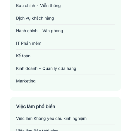
Bưu chính - Viễn thông
Dịch vụ khách hàng
Hành chính - Văn phòng
IT Phần mềm
Kế toán
Kinh doanh - Quản lý cửa hàng
Marketing
Sản xuất - Lắp ráp - Chế biến
Tài chính - Đầu tư - Chứng khoán
Việc làm phổ biến
Việc làm Không yêu cầu kinh nghiệm
Xây dựng
Việc làm Bán thời gian