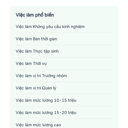
Sản xuất - Lắp ráp - Chế biến
Tài chính - Đầu tư - Chứng khoán
Việc làm phổ biến
Việc làm Không yêu cầu kinh nghiệm
Xây dựng
Việc làm Bán thời gian
Y tế - Chăm sóc sức khỏe
Việc làm Thực tập sinh
Việc làm Thời vụ
Việc làm vị trí Trưởng nhóm
Việc làm vị trí Quản lý
Việc làm mức lương 10-15 triệu
Việc làm mức lương 15-20 triệu
Việc làm mức lương cao