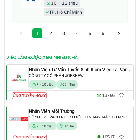
10 - 12 triệu
TP. Hồ Chí Minh
1
2
3
4
5
6
VIỆC LÀM
ĐƯỢC XEM NHIỀU NHẤT
Nhân Viên Tư Vấn Tuyển Sinh (Làm Việc Tại Văn Phòng)
CÔNG TY CỔ PHẦN JOBSNEW
7 - 10 triệu
Cần Thơ
13756
ỨNG TUYỂN NGAY
Nhân Viên Môi Trường
CÔNG TY TRÁCH NHIỆM HỮU HẠN MAY MẶC ALLIANCE ONE
7 - 10 triệu
Bến Tre
10517
ỨNG TUYỂN NGAY