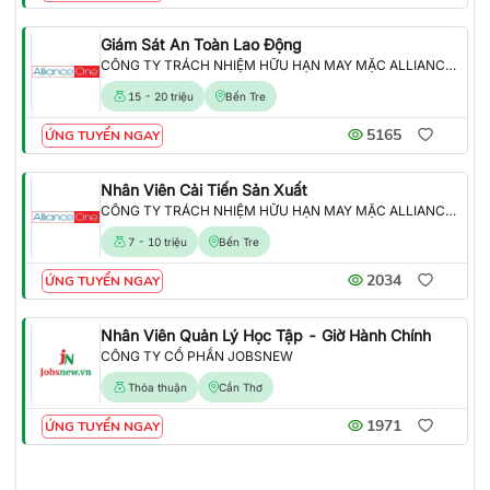
Giám Sát An Toàn Lao Động
CÔNG TY TRÁCH NHIỆM HỮU HẠN MAY MẶC ALLIANCE ONE
15 - 20 triệu
Bến Tre
5165
ỨNG TUYỂN NGAY
Nhân Viên Cải Tiến Sản Xuất
CÔNG TY TRÁCH NHIỆM HỮU HẠN MAY MẶC ALLIANCE ONE
7 - 10 triệu
Bến Tre
2034
ỨNG TUYỂN NGAY
Nhân Viên Quản Lý Học Tập - Giờ Hành Chính
CÔNG TY CỔ PHẦN JOBSNEW
Thỏa thuận
Cần Thơ
1971
ỨNG TUYỂN NGAY