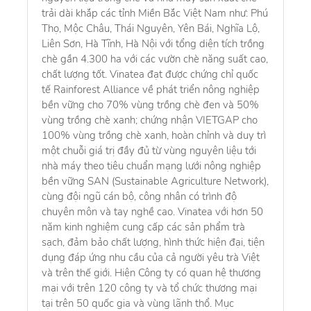
trải dài khắp các tỉnh Miền Bắc Việt Nam như: Phú
Thọ, Mộc Châu, Thái Nguyên, Yên Bái, Nghĩa Lộ,
Liên Sơn, Hà Tĩnh, Hà Nội với tổng diện tích trồng
chè gần 4.300 ha với các vườn chè năng suất cao,
chất lượng tốt. Vinatea đạt được chứng chỉ quốc
tế Rainforest Alliance về phát triển nông nghiệp
bền vững cho 70% vùng trồng chè đen và 50%
vùng trồng chè xanh; chứng nhận VIETGAP cho
100% vùng trồng chè xanh, hoàn chỉnh và duy trì
một chuỗi giá trị đầy đủ từ vùng nguyên liệu tới
nhà máy theo tiêu chuẩn mạng lưới nông nghiệp
bền vững SAN (Sustainable Agriculture Network),
cùng đội ngũ cán bộ, công nhân có trình độ
chuyên môn và tay nghề cao. Vinatea với hơn 50
năm kinh nghiệm cung cấp các sản phẩm trà
sạch, đảm bảo chất lượng, hình thức hiện đại, tiện
dụng đáp ứng nhu cầu của cả người yêu trà Việt
và trên thế giới. Hiện Công ty có quan hệ thương
mại với trên 120 công ty và tổ chức thương mại
tại trên 50 quốc gia và vùng lãnh thổ. Mục