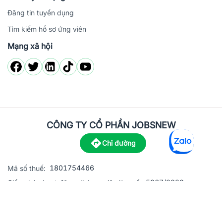
Đăng tin tuyển dụng
Tìm kiếm hồ sơ ứng viên
Mạng xã hội
CÔNG TY CỔ PHẦN JOBSNEW
Chỉ đường
1801754466
Mã số thuế:
5867/2023
Giấy phép hoạt động dịch vụ việc làm số:
C8-13 đường Nguyễn Chánh, khu dân cư Phú An, Phường H
Địa
chỉ:
© 2023 Jobsnew CO., LTD. All rights reserved.