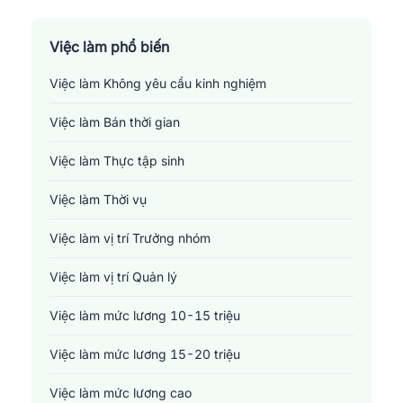
Sản xuất - Lắp ráp - Chế biến
Tài chính - Đầu tư - Chứng khoán
Việc làm phổ biến
Việc làm Không yêu cầu kinh nghiệm
Xây dựng
Việc làm Bán thời gian
Y tế - Chăm sóc sức khỏe
Việc làm Thực tập sinh
Việc làm Thời vụ
Việc làm vị trí Trưởng nhóm
Việc làm vị trí Quản lý
Việc làm mức lương 10-15 triệu
Việc làm mức lương 15-20 triệu
Việc làm mức lương cao