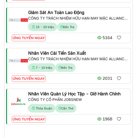
Giám Sát An Toàn Lao Động
CÔNG TY TRÁCH NHIỆM HỮU HẠN MAY MẶC ALLIANCE ONE
15 - 20 triệu
Bến Tre
5164
ỨNG TUYỂN NGAY
Nhân Viên Cải Tiến Sản Xuất
CÔNG TY TRÁCH NHIỆM HỮU HẠN MAY MẶC ALLIANCE ONE
7 - 10 triệu
Bến Tre
2031
ỨNG TUYỂN NGAY
Nhân Viên Quản Lý Học Tập - Giờ Hành Chính
CÔNG TY CỔ PHẦN JOBSNEW
Thỏa thuận
Cần Thơ
1968
ỨNG TUYỂN NGAY