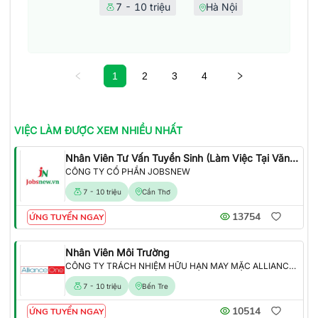
7 - 10 triệu
Hà Nội
1
2
3
4
VIỆC LÀM
ĐƯỢC XEM NHIỀU NHẤT
Nhân Viên Tư Vấn Tuyển Sinh (Làm Việc Tại Văn Phòng)
CÔNG TY CỔ PHẦN JOBSNEW
7 - 10 triệu
Cần Thơ
13754
ỨNG TUYỂN NGAY
Nhân Viên Môi Trường
CÔNG TY TRÁCH NHIỆM HỮU HẠN MAY MẶC ALLIANCE ONE
7 - 10 triệu
Bến Tre
10514
ỨNG TUYỂN NGAY