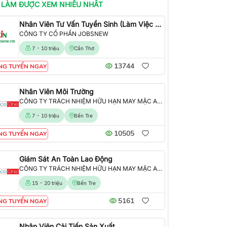
 LÀM
ĐƯỢC XEM NHIỀU NHẤT
Nhân Viên Tư Vấn Tuyển Sinh (Làm Việc Tại Văn Phòng)
CÔNG TY CỔ PHẦN JOBSNEW
7 - 10 triệu
Cần Thơ
13744
NG TUYỂN NGAY
Nhân Viên Môi Trường
CÔNG TY TRÁCH NHIỆM HỮU HẠN MAY MẶC ALLIANCE ONE
7 - 10 triệu
Bến Tre
10505
NG TUYỂN NGAY
Giám Sát An Toàn Lao Động
CÔNG TY TRÁCH NHIỆM HỮU HẠN MAY MẶC ALLIANCE ONE
15 - 20 triệu
Bến Tre
5161
NG TUYỂN NGAY
Nhân Viên Cải Tiến Sản Xuất