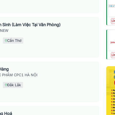
Ứ
 Sinh (Làm Việc Tại Văn Phòng)
SNEW
Cần Thơ
Ứ
 Hàng
 PHẨM CPC1 HÀ NỘI
Đắk Lắk
ng Hoá