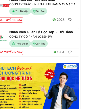
CÔNG TY TRÁCH NHIỆM HỮU HẠN MAY MẶC ALLIANCE ONE
7 - 10 triệu
Bến Tre
2023
NG TUYỂN NGAY
Nhân Viên Quản Lý Học Tập - Giờ Hành Chính
CÔNG TY CỔ PHẦN JOBSNEW
Thỏa thuận
Cần Thơ
1961
NG TUYỂN NGAY