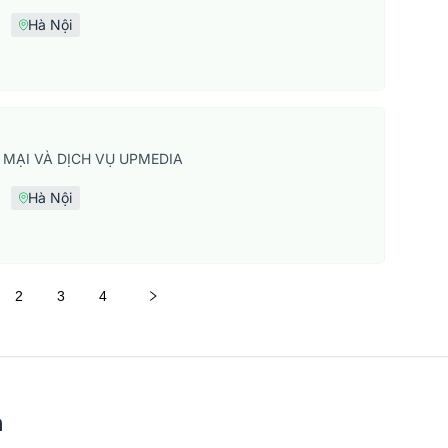
Hà Nội
MẠI VÀ DỊCH VỤ UPMEDIA
Hà Nội
2
3
4
n