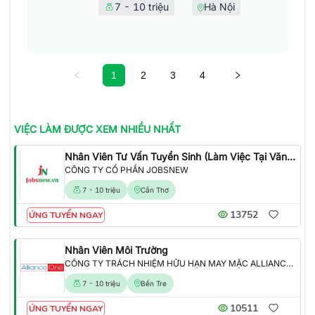
7 - 10 triệu
Hà Nội
1
2
3
4
VIỆC LÀM
ĐƯỢC XEM NHIỀU NHẤT
Nhân Viên Tư Vấn Tuyển Sinh (Làm Việc Tại Văn Phòng)
CÔNG TY CỔ PHẦN JOBSNEW
7 - 10 triệu
Cần Thơ
13752
ỨNG TUYỂN NGAY
Nhân Viên Môi Trường
CÔNG TY TRÁCH NHIỆM HỮU HẠN MAY MẶC ALLIANCE ONE
7 - 10 triệu
Bến Tre
10511
ỨNG TUYỂN NGAY