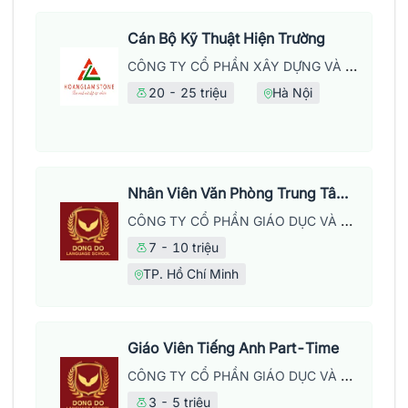
Cán Bộ Kỹ Thuật Hiện Trường
CÔNG TY CỔ PHẦN XÂY DỰNG VÀ PHÁT TRIỂN THƯƠNG MẠI HOÀNG LẦM
20 - 25 triệu
Hà Nội
Nhân Viên Văn Phòng Trung Tâm Anh Ngữ
CÔNG TY CỔ PHẦN GIÁO DỤC VÀ NĂNG LƯỢNG ĐÔNG ĐÔ
7 - 10 triệu
TP. Hồ Chí Minh
Giáo Viên Tiếng Anh Part-Time
CÔNG TY CỔ PHẦN GIÁO DỤC VÀ NĂNG LƯỢNG ĐÔNG ĐÔ
3 - 5 triệu