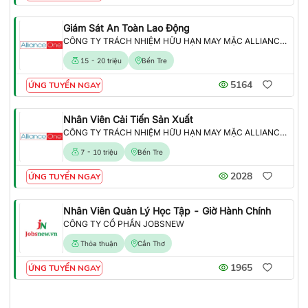
Giám Sát An Toàn Lao Động
CÔNG TY TRÁCH NHIỆM HỮU HẠN MAY MẶC ALLIANCE ONE
15 - 20 triệu
Bến Tre
5164
ỨNG TUYỂN NGAY
Nhân Viên Cải Tiến Sản Xuất
CÔNG TY TRÁCH NHIỆM HỮU HẠN MAY MẶC ALLIANCE ONE
7 - 10 triệu
Bến Tre
2028
ỨNG TUYỂN NGAY
Nhân Viên Quản Lý Học Tập - Giờ Hành Chính
CÔNG TY CỔ PHẦN JOBSNEW
Thỏa thuận
Cần Thơ
1965
ỨNG TUYỂN NGAY