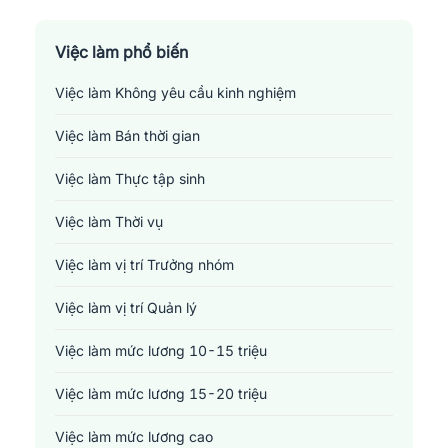
Sản xuất - Lắp ráp - Chế biến
Tài chính - Đầu tư - Chứng khoán
Việc làm phổ biến
Việc làm Không yêu cầu kinh nghiệm
Xây dựng
Việc làm Bán thời gian
Y tế - Chăm sóc sức khỏe
Việc làm Thực tập sinh
Việc làm Thời vụ
Việc làm vị trí Trưởng nhóm
Việc làm vị trí Quản lý
Việc làm mức lương 10-15 triệu
Việc làm mức lương 15-20 triệu
Việc làm mức lương cao