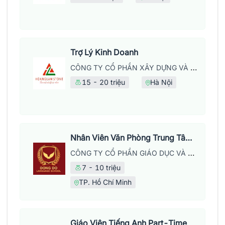
Trợ Lý Kinh Doanh
CÔNG TY CỔ PHẦN XÂY DỰNG VÀ PHÁT TRIỂN THƯƠNG MẠI HOÀNG LẦM
15 - 20 triệu
Hà Nội
Nhân Viên Văn Phòng Trung Tâm Anh Ngữ
CÔNG TY CỔ PHẦN GIÁO DỤC VÀ NĂNG LƯỢNG ĐÔNG ĐÔ
7 - 10 triệu
TP. Hồ Chí Minh
Giáo Viên Tiếng Anh Part-Time