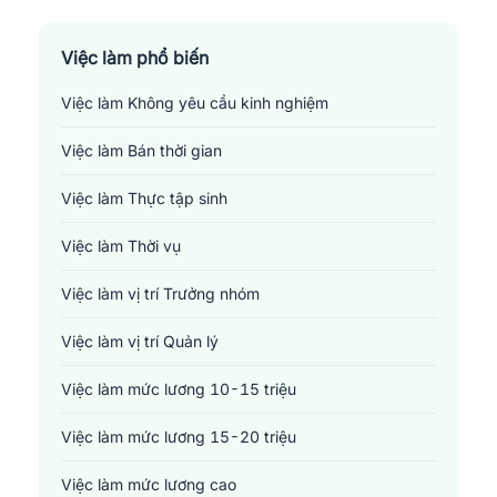
Sản xuất - Lắp ráp - Chế biến
Tài chính - Đầu tư - Chứng khoán
Việc làm phổ biến
Việc làm Không yêu cầu kinh nghiệm
Xây dựng
Việc làm Bán thời gian
Y tế - Chăm sóc sức khỏe
Việc làm Thực tập sinh
Việc làm Thời vụ
Việc làm vị trí Trưởng nhóm
Việc làm vị trí Quản lý
Việc làm mức lương 10-15 triệu
Việc làm mức lương 15-20 triệu
Việc làm mức lương cao