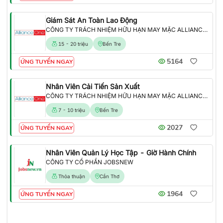
Giám Sát An Toàn Lao Động
CÔNG TY TRÁCH NHIỆM HỮU HẠN MAY MẶC ALLIANCE ONE
15 - 20 triệu
Bến Tre
5164
ỨNG TUYỂN NGAY
Nhân Viên Cải Tiến Sản Xuất
CÔNG TY TRÁCH NHIỆM HỮU HẠN MAY MẶC ALLIANCE ONE
7 - 10 triệu
Bến Tre
2027
ỨNG TUYỂN NGAY
Nhân Viên Quản Lý Học Tập - Giờ Hành Chính
CÔNG TY CỔ PHẦN JOBSNEW
Thỏa thuận
Cần Thơ
1964
ỨNG TUYỂN NGAY