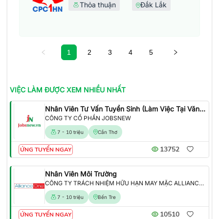
Thỏa thuận
Đắk Lắk
1
2
3
4
5
VIỆC LÀM
ĐƯỢC XEM NHIỀU NHẤT
Nhân Viên Tư Vấn Tuyển Sinh (Làm Việc Tại Văn Phòng)
CÔNG TY CỔ PHẦN JOBSNEW
7 - 10 triệu
Cần Thơ
13752
ỨNG TUYỂN NGAY
Nhân Viên Môi Trường
CÔNG TY TRÁCH NHIỆM HỮU HẠN MAY MẶC ALLIANCE ONE
7 - 10 triệu
Bến Tre
10510
ỨNG TUYỂN NGAY