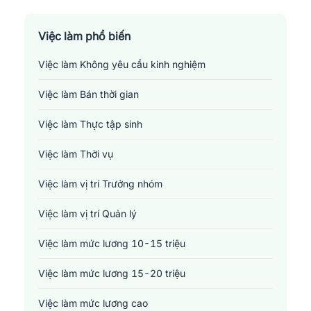
Sản xuất - Lắp ráp - Chế biến
Tài chính - Đầu tư - Chứng khoán
Việc làm phổ biến
Việc làm Không yêu cầu kinh nghiệm
Xây dựng
Việc làm Bán thời gian
Y tế - Chăm sóc sức khỏe
Việc làm Thực tập sinh
Việc làm Thời vụ
Việc làm vị trí Trưởng nhóm
Việc làm vị trí Quản lý
Việc làm mức lương 10-15 triệu
Việc làm mức lương 15-20 triệu
Việc làm mức lương cao