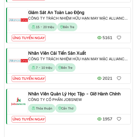
Giám Sát An Toàn Lao Động
CÔNG TY TRÁCH NHIỆM HỮU HẠN MAY MẶC ALLIANCE ONE
15 - 20 triệu
Bến Tre
5161
ỨNG TUYỂN NGAY
Nhân Viên Cải Tiến Sản Xuất
CÔNG TY TRÁCH NHIỆM HỮU HẠN MAY MẶC ALLIANCE ONE
7 - 10 triệu
Bến Tre
2021
ỨNG TUYỂN NGAY
Nhân Viên Quản Lý Học Tập - Giờ Hành Chính
CÔNG TY CỔ PHẦN JOBSNEW
Thỏa thuận
Cần Thơ
1957
ỨNG TUYỂN NGAY