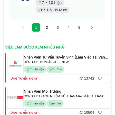
7 - 10 triệu
TP. Hồ Chí Minh
1
2
3
4
5
VIỆC LÀM
ĐƯỢC XEM NHIỀU NHẤT
Nhân Viên Tư Vấn Tuyển Sinh (Làm Việc Tại Văn Phòng)
CÔNG TY CỔ PHẦN JOBSNEW
7 - 10 triệu
Cần Thơ
13742
ỨNG TUYỂN NGAY
Nhân Viên Môi Trường
CÔNG TY TRÁCH NHIỆM HỮU HẠN MAY MẶC ALLIANCE ONE
7 - 10 triệu
Bến Tre
10504
ỨNG TUYỂN NGAY