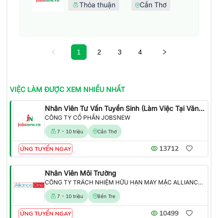
Thỏa thuận
Cần Thơ
1
2
3
4
VIỆC LÀM
ĐƯỢC XEM NHIỀU NHẤT
Nhân Viên Tư Vấn Tuyển Sinh (Làm Việc Tại Văn Phòng)
CÔNG TY CỔ PHẦN JOBSNEW
7 - 10 triệu
Cần Thơ
13712
ỨNG TUYỂN NGAY
Nhân Viên Môi Trường
CÔNG TY TRÁCH NHIỆM HỮU HẠN MAY MẶC ALLIANCE ONE
7 - 10 triệu
Bến Tre
10499
ỨNG TUYỂN NGAY