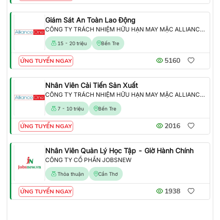
Giám Sát An Toàn Lao Động
CÔNG TY TRÁCH NHIỆM HỮU HẠN MAY MẶC ALLIANCE ONE
15 - 20 triệu
Bến Tre
5160
ỨNG TUYỂN NGAY
Nhân Viên Cải Tiến Sản Xuất
CÔNG TY TRÁCH NHIỆM HỮU HẠN MAY MẶC ALLIANCE ONE
7 - 10 triệu
Bến Tre
2016
ỨNG TUYỂN NGAY
Nhân Viên Quản Lý Học Tập - Giờ Hành Chính
CÔNG TY CỔ PHẦN JOBSNEW
Thỏa thuận
Cần Thơ
1938
ỨNG TUYỂN NGAY