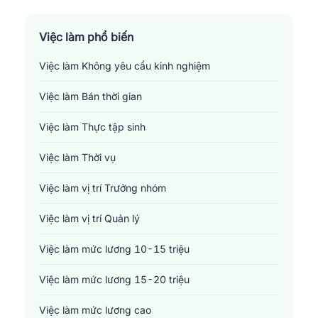
Sản xuất - Lắp ráp - Chế biến
Tài chính - Đầu tư - Chứng khoán
Việc làm phổ biến
Việc làm Không yêu cầu kinh nghiệm
Xây dựng
Việc làm Bán thời gian
Y tế - Chăm sóc sức khỏe
Việc làm Thực tập sinh
Việc làm Thời vụ
Việc làm vị trí Trưởng nhóm
Việc làm vị trí Quản lý
Việc làm mức lương 10-15 triệu
Việc làm mức lương 15-20 triệu
Việc làm mức lương cao