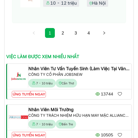
10 - 12 triệu
Hà Nội
1
2
3
4
VIỆC LÀM
ĐƯỢC XEM NHIỀU NHẤT
Nhân Viên Tư Vấn Tuyển Sinh (Làm Việc Tại Văn Phòng)
CÔNG TY CỔ PHẦN JOBSNEW
7 - 10 triệu
Cần Thơ
13744
ỨNG TUYỂN NGAY
Nhân Viên Môi Trường
CÔNG TY TRÁCH NHIỆM HỮU HẠN MAY MẶC ALLIANCE ONE
7 - 10 triệu
Bến Tre
10505
ỨNG TUYỂN NGAY