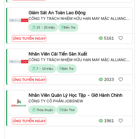
Giám Sát An Toàn Lao Động
CÔNG TY TRÁCH NHIỆM HỮU HẠN MAY MẶC ALLIANCE ONE
15 - 20 triệu
Bến Tre
5161
ỨNG TUYỂN NGAY
Nhân Viên Cải Tiến Sản Xuất
CÔNG TY TRÁCH NHIỆM HỮU HẠN MAY MẶC ALLIANCE ONE
7 - 10 triệu
Bến Tre
2023
ỨNG TUYỂN NGAY
Nhân Viên Quản Lý Học Tập - Giờ Hành Chính
CÔNG TY CỔ PHẦN JOBSNEW
Thỏa thuận
Cần Thơ
1961
ỨNG TUYỂN NGAY