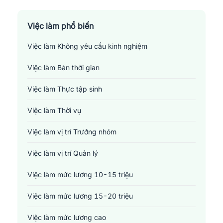
Sản xuất - Lắp ráp - Chế biến
Tài chính - Đầu tư - Chứng khoán
Việc làm phổ biến
Việc làm Không yêu cầu kinh nghiệm
Xây dựng
Việc làm Bán thời gian
Y tế - Chăm sóc sức khỏe
Việc làm Thực tập sinh
Việc làm Thời vụ
Việc làm vị trí Trưởng nhóm
Việc làm vị trí Quản lý
Việc làm mức lương 10-15 triệu
Việc làm mức lương 15-20 triệu
Việc làm mức lương cao