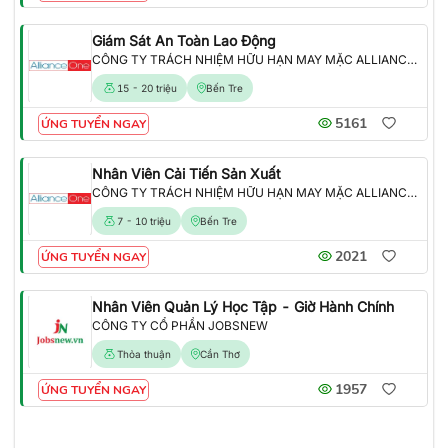
Giám Sát An Toàn Lao Động
CÔNG TY TRÁCH NHIỆM HỮU HẠN MAY MẶC ALLIANCE ONE
15 - 20 triệu
Bến Tre
5161
ỨNG TUYỂN NGAY
Nhân Viên Cải Tiến Sản Xuất
CÔNG TY TRÁCH NHIỆM HỮU HẠN MAY MẶC ALLIANCE ONE
7 - 10 triệu
Bến Tre
2021
ỨNG TUYỂN NGAY
Nhân Viên Quản Lý Học Tập - Giờ Hành Chính
CÔNG TY CỔ PHẦN JOBSNEW
Thỏa thuận
Cần Thơ
1957
ỨNG TUYỂN NGAY