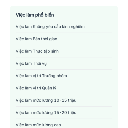
Sản xuất - Lắp ráp - Chế biến
Tài chính - Đầu tư - Chứng khoán
Việc làm phổ biến
Việc làm Không yêu cầu kinh nghiệm
Xây dựng
Việc làm Bán thời gian
Y tế - Chăm sóc sức khỏe
Việc làm Thực tập sinh
Việc làm Thời vụ
Việc làm vị trí Trưởng nhóm
Việc làm vị trí Quản lý
Việc làm mức lương 10-15 triệu
Việc làm mức lương 15-20 triệu
Việc làm mức lương cao