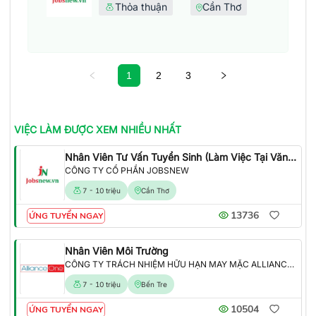
Thỏa thuận
Cần Thơ
1
2
3
VIỆC LÀM
ĐƯỢC XEM NHIỀU NHẤT
Nhân Viên Tư Vấn Tuyển Sinh (Làm Việc Tại Văn Phòng)
CÔNG TY CỔ PHẦN JOBSNEW
7 - 10 triệu
Cần Thơ
13736
ỨNG TUYỂN NGAY
Nhân Viên Môi Trường
CÔNG TY TRÁCH NHIỆM HỮU HẠN MAY MẶC ALLIANCE ONE
7 - 10 triệu
Bến Tre
10504
ỨNG TUYỂN NGAY