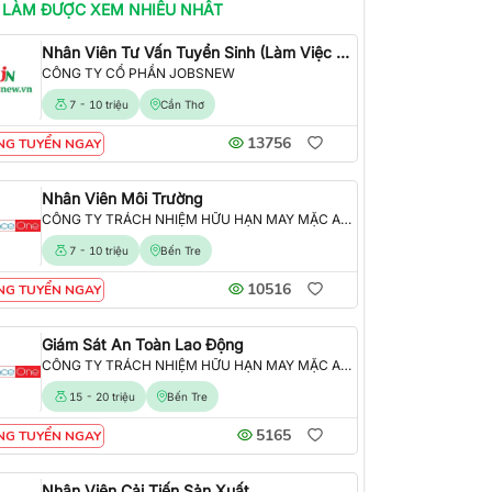
 LÀM
ĐƯỢC XEM NHIỀU NHẤT
Nhân Viên Tư Vấn Tuyển Sinh (Làm Việc Tại Văn Phòng)
CÔNG TY CỔ PHẦN JOBSNEW
7 - 10 triệu
Cần Thơ
13756
NG TUYỂN NGAY
Nhân Viên Môi Trường
CÔNG TY TRÁCH NHIỆM HỮU HẠN MAY MẶC ALLIANCE ONE
7 - 10 triệu
Bến Tre
10516
NG TUYỂN NGAY
Giám Sát An Toàn Lao Động
CÔNG TY TRÁCH NHIỆM HỮU HẠN MAY MẶC ALLIANCE ONE
15 - 20 triệu
Bến Tre
5165
NG TUYỂN NGAY
Nhân Viên Cải Tiến Sản Xuất