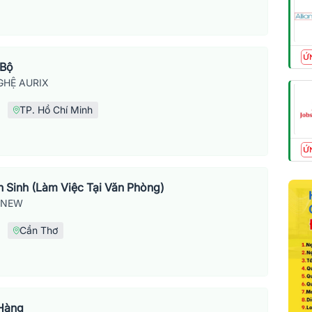
Ứ
 Bộ
HỆ AURIX
TP. Hồ Chí Minh
Ứ
 Sinh (Làm Việc Tại Văn Phòng)
SNEW
Cần Thơ
 Hàng