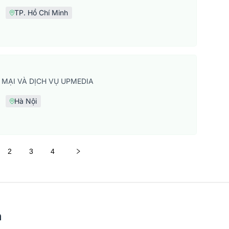
TP. Hồ Chí Minh
MẠI VÀ DỊCH VỤ UPMEDIA
Hà Nội
2
3
4
n