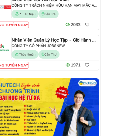
CÔNG TY TRÁCH NHIỆM HỮU HẠN MAY MẶC ALLIANCE ONE
7 - 10 triệu
Bến Tre
2033
NG TUYỂN NGAY
Nhân Viên Quản Lý Học Tập - Giờ Hành Chính
CÔNG TY CỔ PHẦN JOBSNEW
Thỏa thuận
Cần Thơ
1971
NG TUYỂN NGAY