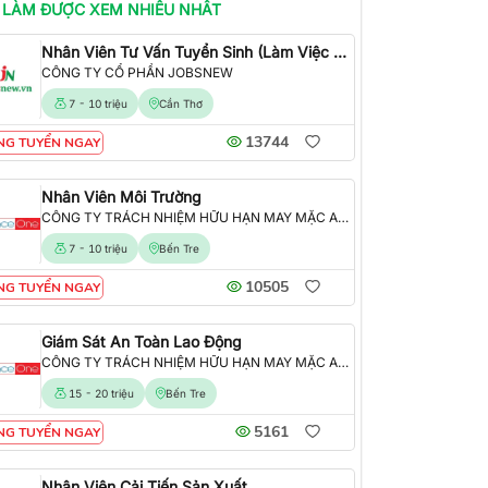
 LÀM
ĐƯỢC XEM NHIỀU NHẤT
Nhân Viên Tư Vấn Tuyển Sinh (Làm Việc Tại Văn Phòng)
CÔNG TY CỔ PHẦN JOBSNEW
7 - 10 triệu
Cần Thơ
13744
NG TUYỂN NGAY
Nhân Viên Môi Trường
CÔNG TY TRÁCH NHIỆM HỮU HẠN MAY MẶC ALLIANCE ONE
7 - 10 triệu
Bến Tre
10505
NG TUYỂN NGAY
Giám Sát An Toàn Lao Động
CÔNG TY TRÁCH NHIỆM HỮU HẠN MAY MẶC ALLIANCE ONE
15 - 20 triệu
Bến Tre
5161
NG TUYỂN NGAY
Nhân Viên Cải Tiến Sản Xuất