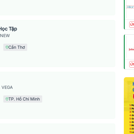
Ứ
Học Tập
SNEW
Cần Thơ
Ứ
 VEGA
TP. Hồ Chí Minh