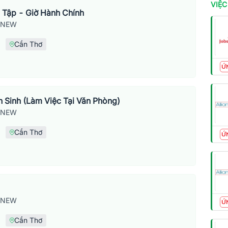
VIỆC
 Tập - Giờ Hành Chính
SNEW
Cần Thơ
Ứ
 Sinh (Làm Việc Tại Văn Phòng)
SNEW
Cần Thơ
Ứ
SNEW
Ứ
Cần Thơ