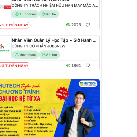
CÔNG TY TRÁCH NHIỆM HỮU HẠN MAY MẶC ALLIANCE ONE
7 - 10 triệu
Bến Tre
2023
NG TUYỂN NGAY
Nhân Viên Quản Lý Học Tập - Giờ Hành Chính
CÔNG TY CỔ PHẦN JOBSNEW
Thỏa thuận
Cần Thơ
1961
NG TUYỂN NGAY