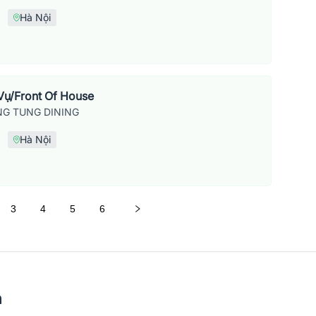
Hà Nội
Vụ/Front Of House
G TUNG DINING
Hà Nội
3
4
5
6
n