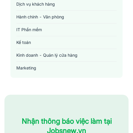
dưỡng đối với cây trồng. Đồng thời, nghiên cứu để tạo ra những 
Dịch vụ khách hàng
giống vật nuôi, cây trồng mới có năng suất cao hơn.
Hành chính - Văn phòng
IT Phần mềm
Kế toán
Kinh doanh - Quản lý cửa hàng
Marketing
Sản xuất - Lắp ráp - Chế biến
Tài chính - Đầu tư - Chứng khoán
Xây dựng
Y tế - Chăm sóc sức khỏe
Nhận thông báo việc làm tại
Cần nhiều kỹ năng đối với các kỹ sư thuộc ngành nông nghiệp
Jobsnew.vn