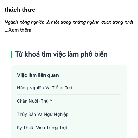
thách thức
Ngành nông nghiệp là một trong những ngành quan trọng nhất 
...Xem thêm
của nền kinh tế Việt Nam, đóng góp đáng kể cho GDP và đảm 
bảo an ninh lương thực quốc gia. Do đó, nhu cầu tuyển dụng kỹ 
sư nông nghiệp luôn ở mức cao. Vậy tuyển dụng kỹ sư nông 
Từ khoá tìm việc làm phổ biến
nghiệp cần những yếu tố nào? Công ty nông nghiệp tuyển dụng 
có khó không? Cùng Jobsnew tìm câu trả lời cụ thể ngay nhé!
Việc làm liên quan
Nông Nghiệp Và Trồng Trọt
Chăn Nuôi-Thú Y
Thủy Sản Và Ngư Nghiệp
Kỹ Thuật Viên Trồng Trọt