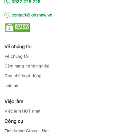
0937.226.225
3.2. Các kỹ năng mềm cùng khả năng thích ứng
contact@jobsnew.vn
Các kỹ năng mềm như giao tiếp, làm việc nhóm hay xử lý 
nhanh chóng các vấn đề là nhóm các kỹ năng cần được đầu tư 
để trở thành một kỹ sư nông nghiệp xuất sắc.
Về chúng tôi
Về chúng tôi
Cẩm nang nghề nghiệp
Quy chế hoạt động
Liên hệ
Việc làm
Việc làm HOT nhất
Công cụ
Tính lương Gross - Net