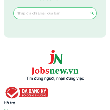
2.2. Cơ hội cho kỹ sư lâm nghiệp trong ngành nông nghiệp
Nhu cầu tuyển dụng các kỹ sư nông nghiệp nhằm nghiên cứu, 
bảo tồn các loại động thực vật hoang dã hay cứu hộ đang gia 
tăng. Chính vì vậy, các kỹ sư lâm nghiệp sẽ có nhiều cơ hội 
việc làm hơn sau khi ra trường.
3. Yêu cầu và kỹ năng cần có
Bất cứ lĩnh vực nào cũng đều cần các ứng viên đáp ứng các 
yêu cầu và kỹ năng cần thiết. Một vài lưu ý được gửi đến bạn 
như:
Tìm đúng người, nhận đúng việc
3.1. Kỹ năng chuyên môn và quản lý
Để có thể phát triển trang trại thì kỹ năng chuyên môn và kinh 
nghiệm được xem là một yếu tố then chốt. Giúp xử lý các tình 
huống xảy ra trong quá trình làm việc, mang lại hiệu quả và 
Hỗ trợ
năng suất cao hơn.