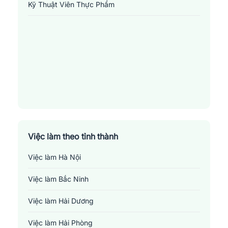
Kỹ Thuật Viên Thực Phẩm
1. Tổng quan về tuyển dụng kỹ sư nông nghiệp
Ngành 
nông nghiệp
 từ lâu đã được xem là thế mạnh của nước 
nhà và nhu cầu tuyển dụng của ngành này cũng đã tăng lên 
cao.
Việc làm theo tỉnh thành
1.1. Nhìn nhận thị trường việc làm nông nghiệp hiện nay
Việc làm Hà Nội
Nông nghiệp là một trong những ngành chính và hiện đang cần 
Việc làm Bắc Ninh
một lượng lớn kỹ sư có kiến thức nhằm ứng dụng các kỹ thuật, 
công nghệ mới trong nuôi trồng, sản xuất các sản phẩm nông 
Việc làm Hải Dương
nghiệp.
Việc làm Hải Phòng