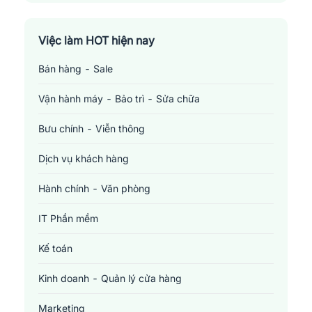
Khi có trải nghiệm dịch vụ tốt, họ sẽ trung thành và giới 
Việc làm Đồng Nai
thiệu thương hiệu đến nhiều người hơn. Nhờ vậy mà 
nhà hàng, khách sạn của bạn nâng cao được lợi thế 
Việc làm TP. Hồ Chí Minh
Việc làm HOT hiện nay
cạnh tranh. Từ đó gia tăng doanh thu, lợi nhuận.
Bán hàng - Sale
Việc làm Cần Thơ
Vận hành máy - Bảo trì - Sửa chữa
Bưu chính - Viễn thông
Dịch vụ khách hàng
Hành chính - Văn phòng
IT Phần mềm
Kế toán
Kinh doanh - Quản lý cửa hàng
Marketing
Vai trò của ngành dịch vụ ăn uống và khách sạn trong đời sống