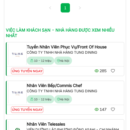
1
VIỆC LÀM
KHÁCH SẠN - NHÀ HÀNG
ĐƯỢC XEM NHIỀU
NHẤT
Tuyển Nhân Viên Phục Vụ/Front Of House
CÔNG TY TNHH NHÀ HÀNG TUNG DINING
10 - 12 triệu
Hà Nội
285
ỨNG TUYỂN NGAY
Nhân Viên Bếp/Commis Chef
CÔNG TY TNHH NHÀ HÀNG TUNG DINING
10 - 12 triệu
Hà Nội
147
ỨNG TUYỂN NGAY
Nhân Viên Telesales
VIỆN DƯỠNG LÃO PHƯƠNG ĐÔNG ASAHI - CHI NHÁNH CÔNG TY TNHH TỔ HỢP Y TẾ PHƯƠNG ĐÔNG