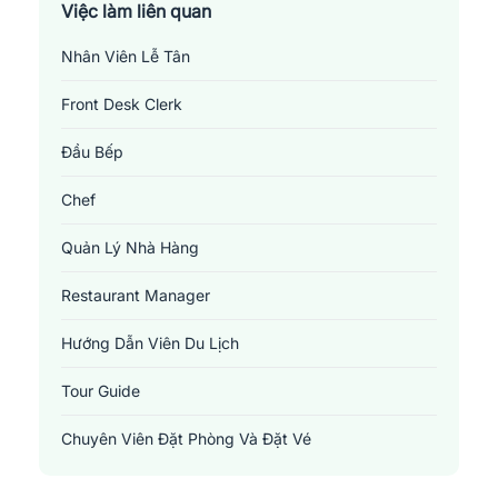
Việc làm liên quan
Nhân Viên Lễ Tân
Front Desk Clerk
Đầu Bếp
Chef
Quản Lý Nhà Hàng
Restaurant Manager
Hướng Dẫn Viên Du Lịch
1. Ngành dịch vụ ăn uống và khách sạn 
Tour Guide
Ngành dịch vụ ăn uống và khách sạn là một trong những dịch 
Chuyên Viên Đặt Phòng Và Đặt Vé
vụ phổ biến ở nhiều nơi trên thế giới. Tại Việt Nam, F&B xuất 
hiện không quá lâu. Tuy nhiên nó đang nhận được sự nhiều 
Reservation And Ticketing Specialist
quan tâm và có xu hướng phát triển mạnh trong thời gian sắp 