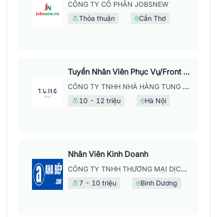
CÔNG TY CỔ PHẦN JOBSNEW
Thỏa thuận
Cần Thơ
Tuyển Nhân Viên Phục Vụ/Front Of House
CÔNG TY TNHH NHÀ HÀNG TUNG DINING
10 - 12 triệu
Hà Nội
Nhân Viên Kinh Doanh
CÔNG TY TNHH THƯƠNG MẠI DỊCH VỤ LỘC KỲ HƯNG
7 - 10 triệu
Bình Dương