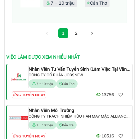
7 - 10 triệu
Cần Thơ
1
2
VIỆC LÀM
ĐƯỢC XEM NHIỀU NHẤT
Nhân Viên Tư Vấn Tuyển Sinh (Làm Việc Tại Văn Phòng)
CÔNG TY CỔ PHẦN JOBSNEW
7 - 10 triệu
Cần Thơ
13756
ỨNG TUYỂN NGAY
Nhân Viên Môi Trường
CÔNG TY TRÁCH NHIỆM HỮU HẠN MAY MẶC ALLIANCE ONE
7 - 10 triệu
Bến Tre
10516
ỨNG TUYỂN NGAY