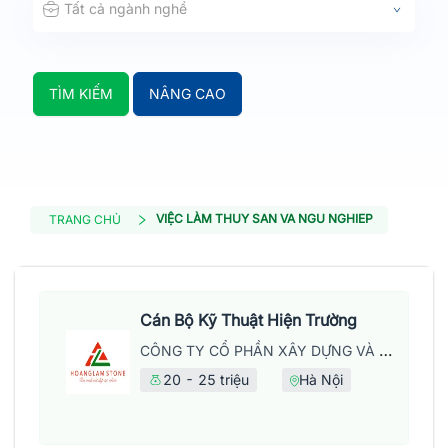
Tất cả ngành nghề
TÌM KIẾM
NÂNG CAO
VIỆC LÀM THUY SAN VA NGU NGHIEP
TRANG CHỦ
Cán Bộ Kỹ Thuật Hiện Trường
CÔNG TY CỔ PHẦN XÂY DỰNG VÀ PHÁT TRIỂN THƯƠNG MẠI HOÀNG LẦM
20 - 25 triệu
Hà Nội