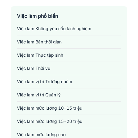
Sản xuất - Lắp ráp - Chế biến
Tài chính - Đầu tư - Chứng khoán
Việc làm phổ biến
Việc làm Không yêu cầu kinh nghiệm
Xây dựng
Việc làm Bán thời gian
Y tế - Chăm sóc sức khỏe
Việc làm Thực tập sinh
Việc làm Thời vụ
Việc làm vị trí Trưởng nhóm
Việc làm vị trí Quản lý
Việc làm mức lương 10-15 triệu
Việc làm mức lương 15-20 triệu
Việc làm mức lương cao