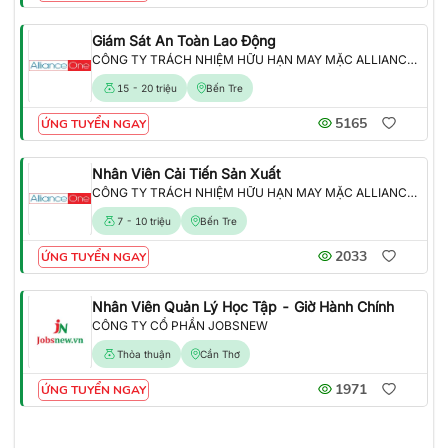
Giám Sát An Toàn Lao Động
CÔNG TY TRÁCH NHIỆM HỮU HẠN MAY MẶC ALLIANCE ONE
15 - 20 triệu
Bến Tre
5165
ỨNG TUYỂN NGAY
Nhân Viên Cải Tiến Sản Xuất
CÔNG TY TRÁCH NHIỆM HỮU HẠN MAY MẶC ALLIANCE ONE
7 - 10 triệu
Bến Tre
2033
ỨNG TUYỂN NGAY
Nhân Viên Quản Lý Học Tập - Giờ Hành Chính
CÔNG TY CỔ PHẦN JOBSNEW
Thỏa thuận
Cần Thơ
1971
ỨNG TUYỂN NGAY