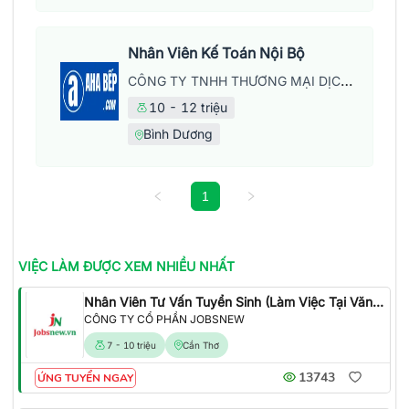
Nhân Viên Kế Toán Nội Bộ
CÔNG TY TNHH THƯƠNG MẠI DỊCH VỤ LỘC KỲ HƯNG
10 - 12 triệu
Bình Dương
1
VIỆC LÀM
ĐƯỢC XEM NHIỀU NHẤT
Nhân Viên Tư Vấn Tuyển Sinh (Làm Việc Tại Văn Phòng)
CÔNG TY CỔ PHẦN JOBSNEW
7 - 10 triệu
Cần Thơ
13743
ỨNG TUYỂN NGAY