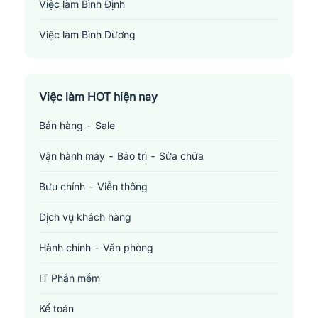
Việc làm Bình Định
Việc làm Bình Dương
Việc làm Đồng Nai
Việc làm TP. Hồ Chí Minh
Việc làm HOT hiện nay
Bán hàng - Sale
Việc làm Cần Thơ
Vận hành máy - Bảo trì - Sửa chữa
Bưu chính - Viễn thông
Dịch vụ khách hàng
Hành chính - Văn phòng
IT Phần mềm
Kế toán