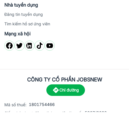
Nhà tuyển dụng
Đăng tin tuyển dụng
Tìm kiếm hồ sơ ứng viên
Mạng xã hội
CÔNG TY CỔ PHẦN JOBSNEW
Chỉ đường
1801754466
Mã số thuế:
5867/2023
Giấy phép hoạt động dịch vụ việc làm số:
C8-13 đường Nguyễn Chánh, khu dân cư Phú An, Phường H
Địa
chỉ: