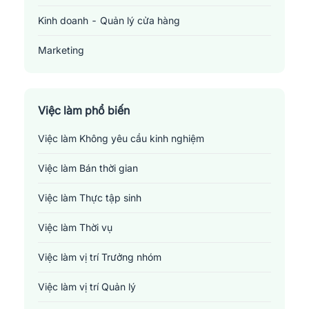
Kinh doanh - Quản lý cửa hàng
Marketing
Sản xuất - Lắp ráp - Chế biến
Tài chính - Đầu tư - Chứng khoán
Việc làm phổ biến
Việc làm Không yêu cầu kinh nghiệm
Xây dựng
Việc làm Bán thời gian
Y tế - Chăm sóc sức khỏe
Việc làm Thực tập sinh
Việc làm Thời vụ
Việc làm vị trí Trưởng nhóm
Việc làm vị trí Quản lý