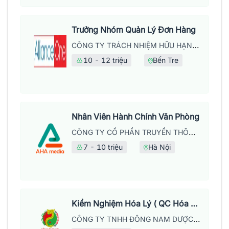
Trưởng Nhóm Quản Lý Đơn Hàng
CÔNG TY TRÁCH NHIỆM HỮU HẠN MAY MẶC ALLIANCE ONE
10 - 12 triệu
Bến Tre
Nhân Viên Hành Chính Văn Phòng
CÔNG TY CỔ PHẦN TRUYỀN THÔNG VÀ CÔNG NGHỆ AHA
7 - 10 triệu
Hà Nội
Kiểm Nghiệm Hóa Lý ( QC Hóa Lý) Ngành Dược
CÔNG TY TNHH ĐÔNG NAM DƯỢC BẢO LONG