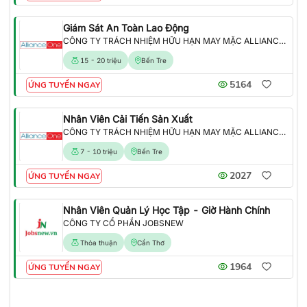
Giám Sát An Toàn Lao Động
CÔNG TY TRÁCH NHIỆM HỮU HẠN MAY MẶC ALLIANCE ONE
15 - 20 triệu
Bến Tre
5164
ỨNG TUYỂN NGAY
Nhân Viên Cải Tiến Sản Xuất
CÔNG TY TRÁCH NHIỆM HỮU HẠN MAY MẶC ALLIANCE ONE
7 - 10 triệu
Bến Tre
2027
ỨNG TUYỂN NGAY
Nhân Viên Quản Lý Học Tập - Giờ Hành Chính
CÔNG TY CỔ PHẦN JOBSNEW
Thỏa thuận
Cần Thơ
1964
ỨNG TUYỂN NGAY