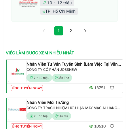
10 - 12 triệu
TP. Hồ Chí Minh
1
2
VIỆC LÀM
ĐƯỢC XEM NHIỀU NHẤT
Nhân Viên Tư Vấn Tuyển Sinh (Làm Việc Tại Văn Phòng)
CÔNG TY CỔ PHẦN JOBSNEW
7 - 10 triệu
Cần Thơ
13751
ỨNG TUYỂN NGAY
Nhân Viên Môi Trường
CÔNG TY TRÁCH NHIỆM HỮU HẠN MAY MẶC ALLIANCE ONE
7 - 10 triệu
Bến Tre
10510
ỨNG TUYỂN NGAY