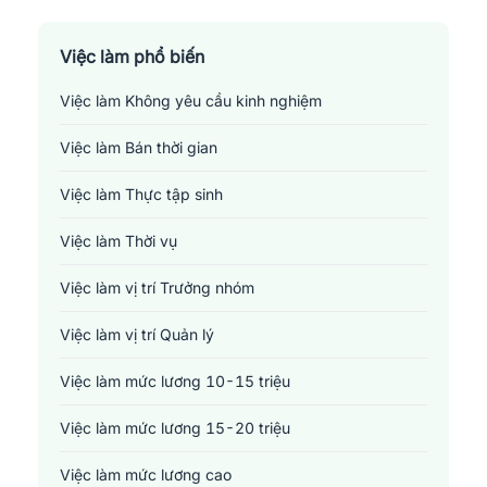
Sản xuất - Lắp ráp - Chế biến
Tài chính - Đầu tư - Chứng khoán
Việc làm phổ biến
Việc làm Không yêu cầu kinh nghiệm
Xây dựng
Việc làm Bán thời gian
Y tế - Chăm sóc sức khỏe
Việc làm Thực tập sinh
Việc làm Thời vụ
Việc làm vị trí Trưởng nhóm
Việc làm vị trí Quản lý
Việc làm mức lương 10-15 triệu
Việc làm mức lương 15-20 triệu
Việc làm mức lương cao