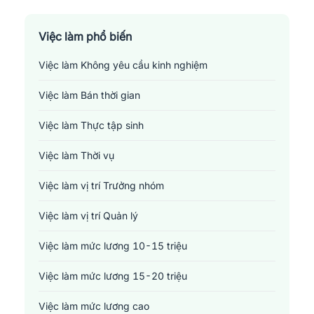
Sản xuất - Lắp ráp - Chế biến
Tài chính - Đầu tư - Chứng khoán
Việc làm phổ biến
Việc làm Không yêu cầu kinh nghiệm
Xây dựng
Việc làm Bán thời gian
Y tế - Chăm sóc sức khỏe
Việc làm Thực tập sinh
Việc làm Thời vụ
Việc làm vị trí Trưởng nhóm
Việc làm vị trí Quản lý
Việc làm mức lương 10-15 triệu
Việc làm mức lương 15-20 triệu
Việc làm mức lương cao