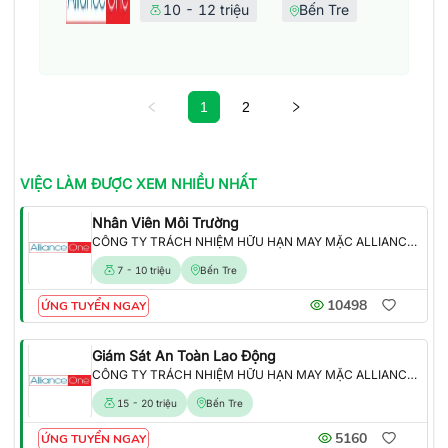
10 - 12 triệu
Bến Tre
1
2
VIỆC LÀM
ĐƯỢC XEM NHIỀU NHẤT
Nhân Viên Môi Trường
CÔNG TY TRÁCH NHIỆM HỮU HẠN MAY MẶC ALLIANCE ONE
7 - 10 triệu
Bến Tre
10498
ỨNG TUYỂN NGAY
Giám Sát An Toàn Lao Động
CÔNG TY TRÁCH NHIỆM HỮU HẠN MAY MẶC ALLIANCE ONE
15 - 20 triệu
Bến Tre
5160
ỨNG TUYỂN NGAY