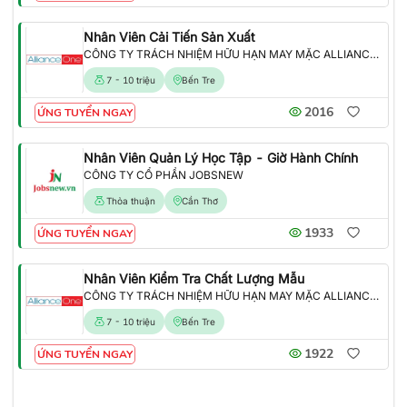
Nhân Viên Cải Tiến Sản Xuất
CÔNG TY TRÁCH NHIỆM HỮU HẠN MAY MẶC ALLIANCE ONE
7 - 10 triệu
Bến Tre
2016
ỨNG TUYỂN NGAY
Nhân Viên Quản Lý Học Tập - Giờ Hành Chính
CÔNG TY CỔ PHẦN JOBSNEW
Thỏa thuận
Cần Thơ
1933
ỨNG TUYỂN NGAY
Nhân Viên Kiểm Tra Chất Lượng Mẫu
CÔNG TY TRÁCH NHIỆM HỮU HẠN MAY MẶC ALLIANCE ONE
7 - 10 triệu
Bến Tre
1922
ỨNG TUYỂN NGAY