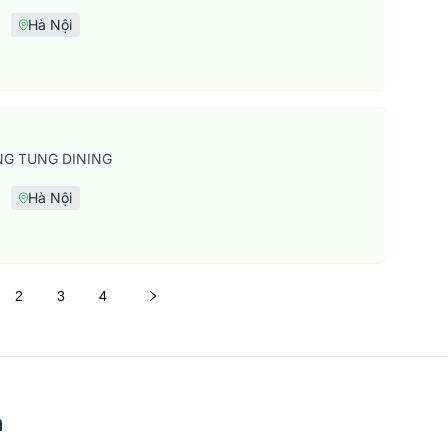
Hà Nội
G TUNG DINING
Hà Nội
2
3
4
n