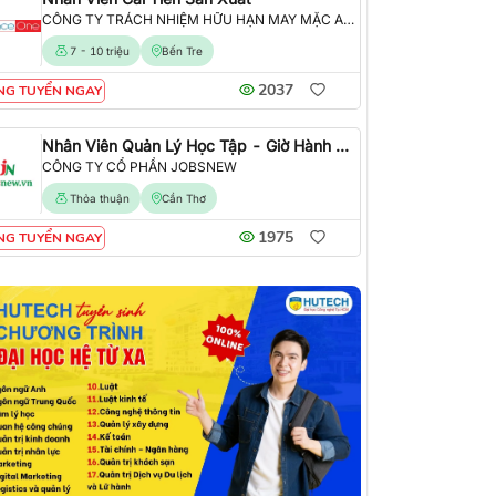
CÔNG TY TRÁCH NHIỆM HỮU HẠN MAY MẶC ALLIANCE ONE
7 - 10 triệu
Bến Tre
2037
NG TUYỂN NGAY
Nhân Viên Quản Lý Học Tập - Giờ Hành Chính
CÔNG TY CỔ PHẦN JOBSNEW
Thỏa thuận
Cần Thơ
1975
NG TUYỂN NGAY