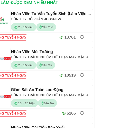
 LÀM
ĐƯỢC XEM NHIỀU NHẤT
Nhân Viên Tư Vấn Tuyển Sinh (Làm Việc Tại Văn Phòng)
CÔNG TY CỔ PHẦN JOBSNEW
7 - 10 triệu
Cần Thơ
13761
NG TUYỂN NGAY
Nhân Viên Môi Trường
CÔNG TY TRÁCH NHIỆM HỮU HẠN MAY MẶC ALLIANCE ONE
7 - 10 triệu
Bến Tre
10519
NG TUYỂN NGAY
Giám Sát An Toàn Lao Động
CÔNG TY TRÁCH NHIỆM HỮU HẠN MAY MẶC ALLIANCE ONE
15 - 20 triệu
Bến Tre
5166
NG TUYỂN NGAY
Nhân Viên Cải Tiến Sản Xuất