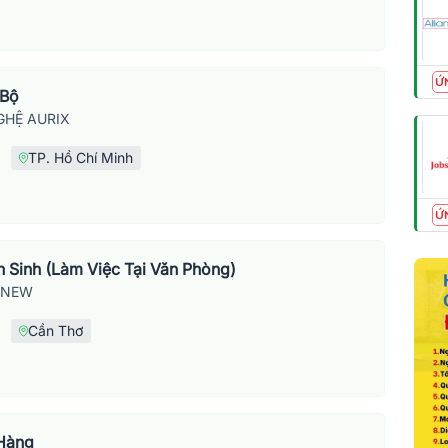
Ứ
 Bộ
HỆ AURIX
TP. Hồ Chí Minh
Ứ
 Sinh (Làm Việc Tại Văn Phòng)
SNEW
Cần Thơ
 Hàng