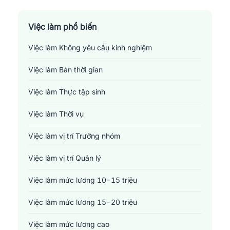
Sản xuất - Lắp ráp - Chế biến
Tài chính - Đầu tư - Chứng khoán
Việc làm phổ biến
Việc làm Không yêu cầu kinh nghiệm
Xây dựng
Việc làm Bán thời gian
Y tế - Chăm sóc sức khỏe
Việc làm Thực tập sinh
Việc làm Thời vụ
Việc làm vị trí Trưởng nhóm
Việc làm vị trí Quản lý
Việc làm mức lương 10-15 triệu
Việc làm mức lương 15-20 triệu
Việc làm mức lương cao