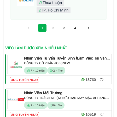
Thỏa thuận
TP. Hồ Chí Minh
1
2
3
4
VIỆC LÀM
ĐƯỢC XEM NHIỀU NHẤT
Nhân Viên Tư Vấn Tuyển Sinh (Làm Việc Tại Văn Phòng)
CÔNG TY CỔ PHẦN JOBSNEW
7 - 10 triệu
Cần Thơ
13760
ỨNG TUYỂN NGAY
Nhân Viên Môi Trường
CÔNG TY TRÁCH NHIỆM HỮU HẠN MAY MẶC ALLIANCE ONE
7 - 10 triệu
Bến Tre
10519
ỨNG TUYỂN NGAY