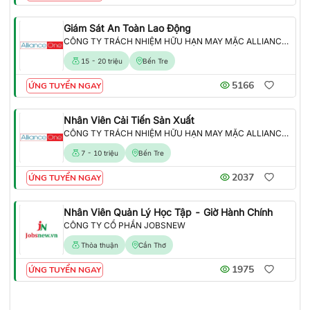
Giám Sát An Toàn Lao Động
CÔNG TY TRÁCH NHIỆM HỮU HẠN MAY MẶC ALLIANCE ONE
15 - 20 triệu
Bến Tre
5166
ỨNG TUYỂN NGAY
Nhân Viên Cải Tiến Sản Xuất
CÔNG TY TRÁCH NHIỆM HỮU HẠN MAY MẶC ALLIANCE ONE
7 - 10 triệu
Bến Tre
2037
ỨNG TUYỂN NGAY
Nhân Viên Quản Lý Học Tập - Giờ Hành Chính
CÔNG TY CỔ PHẦN JOBSNEW
Thỏa thuận
Cần Thơ
1975
ỨNG TUYỂN NGAY