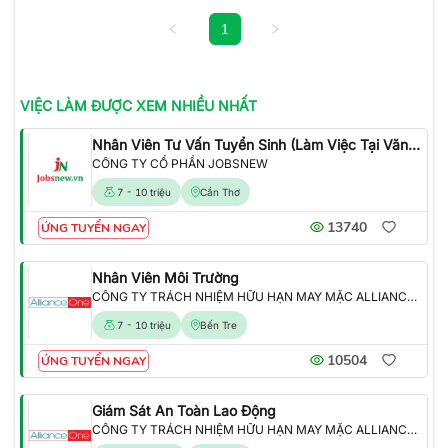
1
VIỆC LÀM
ĐƯỢC XEM NHIỀU NHẤT
Nhân Viên Tư Vấn Tuyển Sinh (Làm Việc Tại Văn Phòng)
CÔNG TY CỔ PHẦN JOBSNEW
7 - 10 triệu
Cần Thơ
13740
ỨNG TUYỂN NGAY
Nhân Viên Môi Trường
CÔNG TY TRÁCH NHIỆM HỮU HẠN MAY MẶC ALLIANCE ONE
7 - 10 triệu
Bến Tre
10504
ỨNG TUYỂN NGAY
Giám Sát An Toàn Lao Động
CÔNG TY TRÁCH NHIỆM HỮU HẠN MAY MẶC ALLIANCE ONE