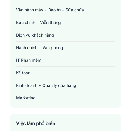
Vận hành máy - Bảo trì - Sửa chữa
Bưu chính - Viễn thông
Dịch vụ khách hàng
Hành chính - Văn phòng
IT Phần mềm
Kế toán
Kinh doanh - Quản lý cửa hàng
Marketing
Sản xuất - Lắp ráp - Chế biến
Tài chính - Đầu tư - Chứng khoán
Việc làm phổ biến