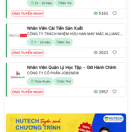
15 - 20 triệu
Bến Tre
5161
ỨNG TUYỂN NGAY
Nhân Viên Cải Tiến Sản Xuất
CÔNG TY TRÁCH NHIỆM HỮU HẠN MAY MẶC ALLIANCE ONE
7 - 10 triệu
Bến Tre
2021
ỨNG TUYỂN NGAY
Nhân Viên Quản Lý Học Tập - Giờ Hành Chính
CÔNG TY CỔ PHẦN JOBSNEW
Thỏa thuận
Cần Thơ
1957
ỨNG TUYỂN NGAY