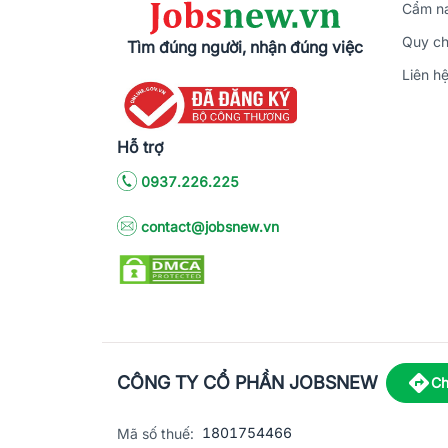
Cẩm na
Quy ch
Tìm đúng người, nhận đúng việc
Liên h
Hỗ trợ
0937.226.225
contact@jobsnew.vn
CÔNG TY CỔ PHẦN JOBSNEW
Ch
1801754466
Mã số thuế: