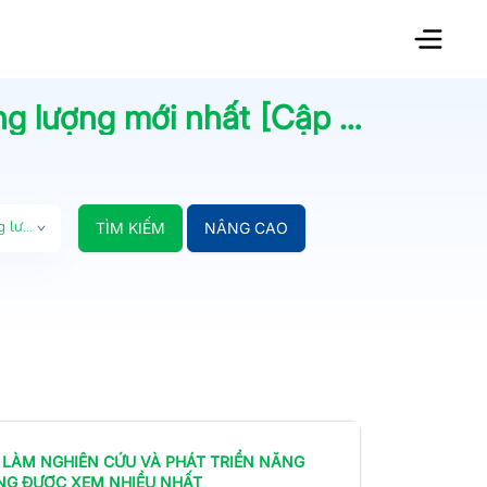
ng lượng
mới nhất [Cập nhật
08/0
Nghiên cứu và Phát triển Năng lượng
TÌM KIẾM
NÂNG CAO
 LÀM
NGHIÊN CỨU VÀ PHÁT TRIỂN NĂNG
NG
ĐƯỢC XEM NHIỀU NHẤT