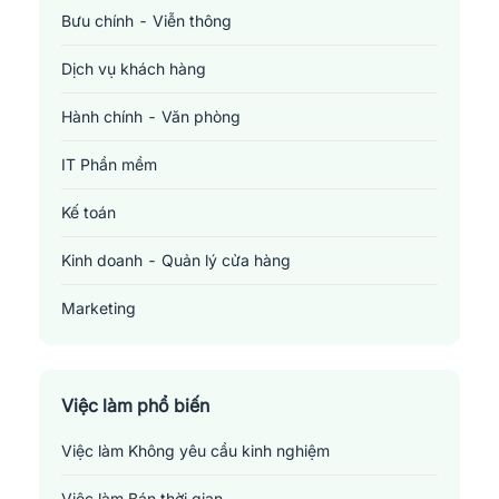
Bưu chính - Viễn thông
Dịch vụ khách hàng
Hành chính - Văn phòng
IT Phần mềm
Kế toán
Kinh doanh - Quản lý cửa hàng
Marketing
Sản xuất - Lắp ráp - Chế biến
Tài chính - Đầu tư - Chứng khoán
Việc làm phổ biến
Việc làm Không yêu cầu kinh nghiệm
Xây dựng
Việc làm Bán thời gian