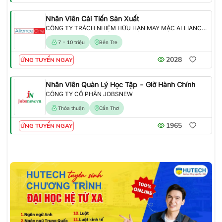
Nhân Viên Cải Tiến Sản Xuất
CÔNG TY TRÁCH NHIỆM HỮU HẠN MAY MẶC ALLIANCE ONE
7 - 10 triệu
Bến Tre
2028
ỨNG TUYỂN NGAY
Nhân Viên Quản Lý Học Tập - Giờ Hành Chính
CÔNG TY CỔ PHẦN JOBSNEW
Thỏa thuận
Cần Thơ
1965
ỨNG TUYỂN NGAY