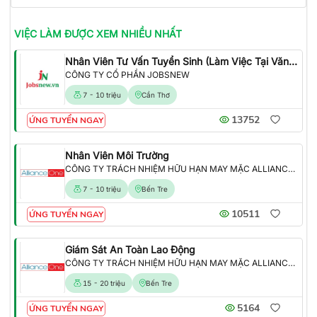
VIỆC LÀM
ĐƯỢC XEM NHIỀU NHẤT
Nhân Viên Tư Vấn Tuyển Sinh (Làm Việc Tại Văn Phòng)
CÔNG TY CỔ PHẦN JOBSNEW
7 - 10 triệu
Cần Thơ
13752
ỨNG TUYỂN NGAY
Nhân Viên Môi Trường
CÔNG TY TRÁCH NHIỆM HỮU HẠN MAY MẶC ALLIANCE ONE
7 - 10 triệu
Bến Tre
10511
ỨNG TUYỂN NGAY
Giám Sát An Toàn Lao Động
CÔNG TY TRÁCH NHIỆM HỮU HẠN MAY MẶC ALLIANCE ONE
15 - 20 triệu
Bến Tre
5164
ỨNG TUYỂN NGAY