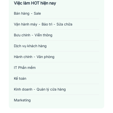
Việc làm TP. Hồ Chí Minh
Việc làm HOT hiện nay
Bán hàng - Sale
Việc làm Cần Thơ
Vận hành máy - Bảo trì - Sửa chữa
Bưu chính - Viễn thông
Dịch vụ khách hàng
Hành chính - Văn phòng
IT Phần mềm
Kế toán
Kinh doanh - Quản lý cửa hàng
Marketing
Sản xuất - Lắp ráp - Chế biến