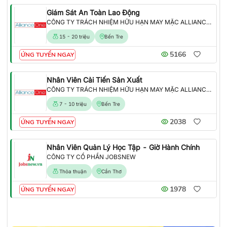
Giám Sát An Toàn Lao Động
CÔNG TY TRÁCH NHIỆM HỮU HẠN MAY MẶC ALLIANCE ONE
15 - 20 triệu
Bến Tre
5166
ỨNG TUYỂN NGAY
Nhân Viên Cải Tiến Sản Xuất
CÔNG TY TRÁCH NHIỆM HỮU HẠN MAY MẶC ALLIANCE ONE
7 - 10 triệu
Bến Tre
2038
ỨNG TUYỂN NGAY
Nhân Viên Quản Lý Học Tập - Giờ Hành Chính
CÔNG TY CỔ PHẦN JOBSNEW
Thỏa thuận
Cần Thơ
1978
ỨNG TUYỂN NGAY