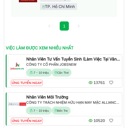
TP. Hồ Chí Minh
1
VIỆC LÀM
ĐƯỢC XEM NHIỀU NHẤT
Nhân Viên Tư Vấn Tuyển Sinh (Làm Việc Tại Văn Phòng)
CÔNG TY CỔ PHẦN JOBSNEW
7 - 10 triệu
Cần Thơ
13761
ỨNG TUYỂN NGAY
Nhân Viên Môi Trường
CÔNG TY TRÁCH NHIỆM HỮU HẠN MAY MẶC ALLIANCE ONE
7 - 10 triệu
Bến Tre
10520
ỨNG TUYỂN NGAY