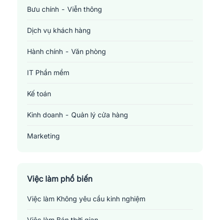
Bưu chính - Viễn thông
Dịch vụ khách hàng
Hành chính - Văn phòng
IT Phần mềm
Kế toán
Kinh doanh - Quản lý cửa hàng
Marketing
Sản xuất - Lắp ráp - Chế biến
Tài chính - Đầu tư - Chứng khoán
Việc làm phổ biến
Việc làm Không yêu cầu kinh nghiệm
Xây dựng
Việc làm Bán thời gian