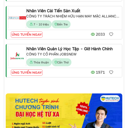
Nhân Viên Cải Tiến Sản Xuất
CÔNG TY TRÁCH NHIỆM HỮU HẠN MAY MẶC ALLIANCE ONE
7 - 10 triệu
Bến Tre
2033
ỨNG TUYỂN NGAY
Nhân Viên Quản Lý Học Tập - Giờ Hành Chính
CÔNG TY CỔ PHẦN JOBSNEW
Thỏa thuận
Cần Thơ
1971
ỨNG TUYỂN NGAY