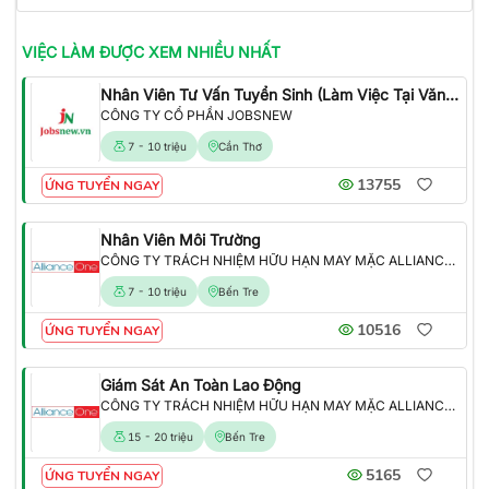
VIỆC LÀM
ĐƯỢC XEM NHIỀU NHẤT
Nhân Viên Tư Vấn Tuyển Sinh (Làm Việc Tại Văn Phòng)
CÔNG TY CỔ PHẦN JOBSNEW
7 - 10 triệu
Cần Thơ
13755
ỨNG TUYỂN NGAY
Nhân Viên Môi Trường
CÔNG TY TRÁCH NHIỆM HỮU HẠN MAY MẶC ALLIANCE ONE
7 - 10 triệu
Bến Tre
10516
ỨNG TUYỂN NGAY
Giám Sát An Toàn Lao Động
CÔNG TY TRÁCH NHIỆM HỮU HẠN MAY MẶC ALLIANCE ONE
15 - 20 triệu
Bến Tre
5165
ỨNG TUYỂN NGAY