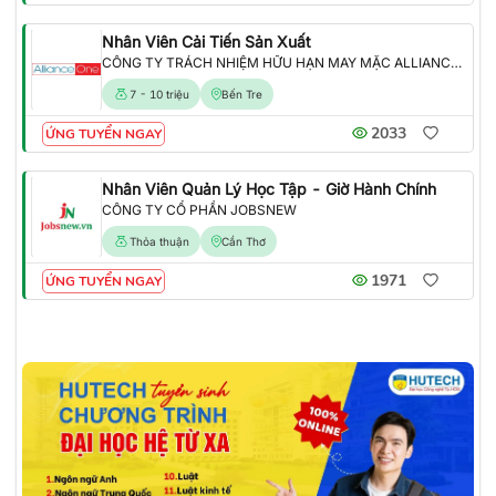
Nhân Viên Cải Tiến Sản Xuất
CÔNG TY TRÁCH NHIỆM HỮU HẠN MAY MẶC ALLIANCE ONE
7 - 10 triệu
Bến Tre
2033
ỨNG TUYỂN NGAY
Nhân Viên Quản Lý Học Tập - Giờ Hành Chính
CÔNG TY CỔ PHẦN JOBSNEW
Thỏa thuận
Cần Thơ
1971
ỨNG TUYỂN NGAY