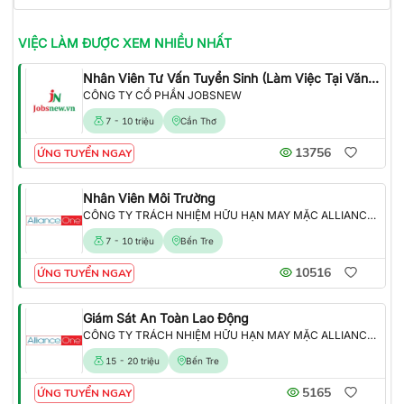
VIỆC LÀM
ĐƯỢC XEM NHIỀU NHẤT
Nhân Viên Tư Vấn Tuyển Sinh (Làm Việc Tại Văn Phòng)
CÔNG TY CỔ PHẦN JOBSNEW
7 - 10 triệu
Cần Thơ
13756
ỨNG TUYỂN NGAY
Nhân Viên Môi Trường
CÔNG TY TRÁCH NHIỆM HỮU HẠN MAY MẶC ALLIANCE ONE
7 - 10 triệu
Bến Tre
10516
ỨNG TUYỂN NGAY
Giám Sát An Toàn Lao Động
CÔNG TY TRÁCH NHIỆM HỮU HẠN MAY MẶC ALLIANCE ONE
15 - 20 triệu
Bến Tre
5165
ỨNG TUYỂN NGAY