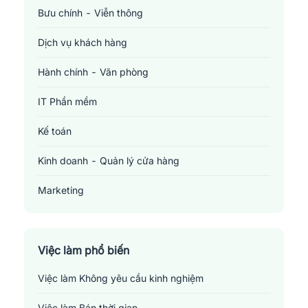
Bưu chính - Viễn thông
Dịch vụ khách hàng
Hành chính - Văn phòng
IT Phần mềm
Kế toán
Kinh doanh - Quản lý cửa hàng
Marketing
Sản xuất - Lắp ráp - Chế biến
Tài chính - Đầu tư - Chứng khoán
Việc làm phổ biến
Việc làm Không yêu cầu kinh nghiệm
Xây dựng
Việc làm Bán thời gian