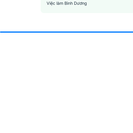
Việc làm Bình Dương
Việc làm Đồng Nai
Việc làm TP. Hồ Chí Minh
Việc làm Cần Thơ