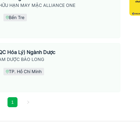
HỮU HẠN MAY MẶC ALLIANCE ONE
Bến Tre
 QC Hóa Lý) Ngành Dược
AM DƯỢC BẢO LONG
TP. Hồ Chí Minh
1