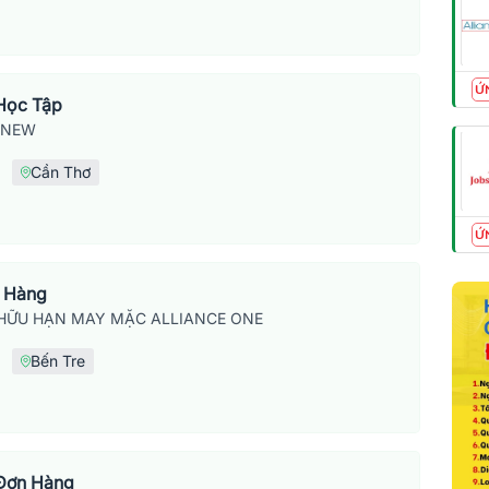
Ứ
Học Tập
SNEW
Cần Thơ
Ứ
n Hàng
HỮU HẠN MAY MẶC ALLIANCE ONE
Bến Tre
Đơn Hàng