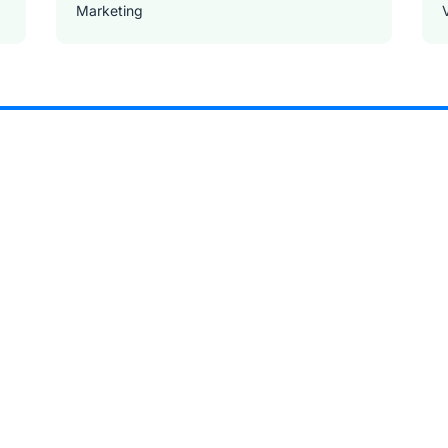
Marketing
Sản xuất - Lắp ráp - Chế biến
Tài chính - Đầu tư - Chứng khoán
Xây dựng
Y tế - Chăm sóc sức khỏe
Nhận thông báo việc làm tại Jobsnew.vn