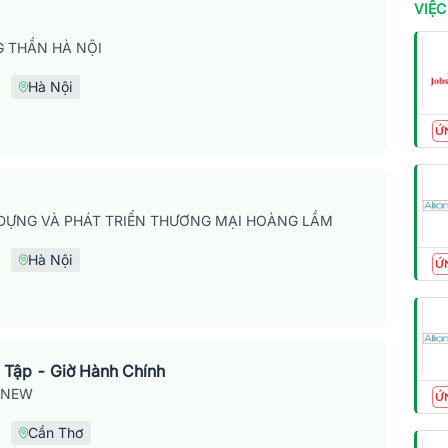
VIỆC
 THẦN HÀ NỘI
Hà Nội
Ứ
DỰNG VÀ PHÁT TRIỂN THƯƠNG MẠI HOÀNG LẦM
Hà Nội
Ứ
 Tập - Giờ Hành Chính
SNEW
Ứ
Cần Thơ