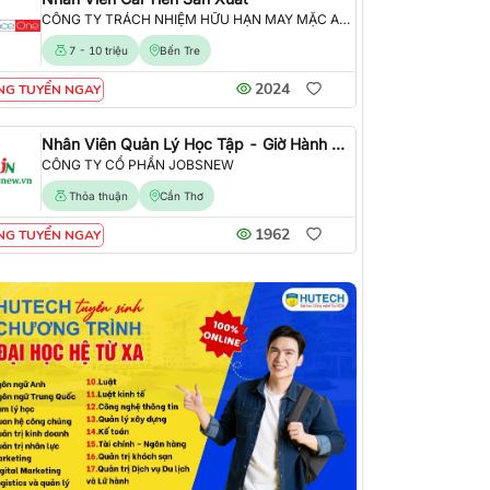
CÔNG TY TRÁCH NHIỆM HỮU HẠN MAY MẶC ALLIANCE ONE
7 - 10 triệu
Bến Tre
2024
NG TUYỂN NGAY
Nhân Viên Quản Lý Học Tập - Giờ Hành Chính
CÔNG TY CỔ PHẦN JOBSNEW
Thỏa thuận
Cần Thơ
1962
NG TUYỂN NGAY