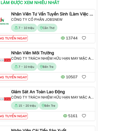
 LÀM
ĐƯỢC XEM NHIỀU NHẤT
Nhân Viên Tư Vấn Tuyển Sinh (Làm Việc Tại Văn Phòng)
CÔNG TY CỔ PHẦN JOBSNEW
7 - 10 triệu
Cần Thơ
13744
NG TUYỂN NGAY
Nhân Viên Môi Trường
CÔNG TY TRÁCH NHIỆM HỮU HẠN MAY MẶC ALLIANCE ONE
7 - 10 triệu
Bến Tre
10507
NG TUYỂN NGAY
Giám Sát An Toàn Lao Động
CÔNG TY TRÁCH NHIỆM HỮU HẠN MAY MẶC ALLIANCE ONE
15 - 20 triệu
Bến Tre
5161
NG TUYỂN NGAY
Nhân Viên Cải Tiến Sản Xuất