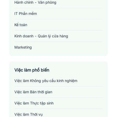
Hành chính - Văn phòng
IT Phần mềm
Kế toán
Kinh doanh - Quản lý cửa hàng
Marketing
Sản xuất - Lắp ráp - Chế biến
Tài chính - Đầu tư - Chứng khoán
Việc làm phổ biến
Việc làm Không yêu cầu kinh nghiệm
Xây dựng
Việc làm Bán thời gian
Y tế - Chăm sóc sức khỏe
Việc làm Thực tập sinh
Việc làm Thời vụ