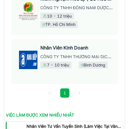
CÔNG TY TNHH ĐÔNG NAM DƯỢC BẢO LONG
10 - 12 triệu
TP. Hồ Chí Minh
Nhân Viên Kinh Doanh
CÔNG TY TNHH THƯƠNG MẠI DỊCH VỤ LỘC KỲ HƯNG
7 - 10 triệu
Bình Dương
1
VIỆC LÀM
ĐƯỢC XEM NHIỀU NHẤT
Nhân Viên Tư Vấn Tuyển Sinh (Làm Việc Tại Văn Phòng)