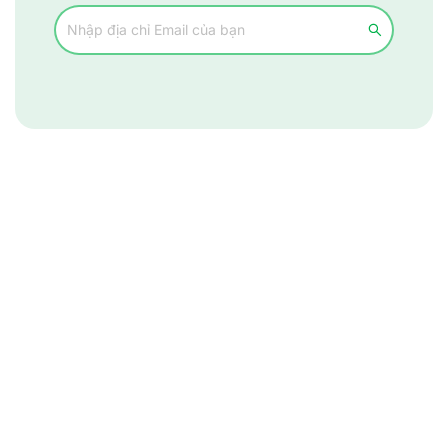
Tìm đúng người, nhận đúng việc
Hỗ trợ
0937.226.225
contact@jobsnew.vn