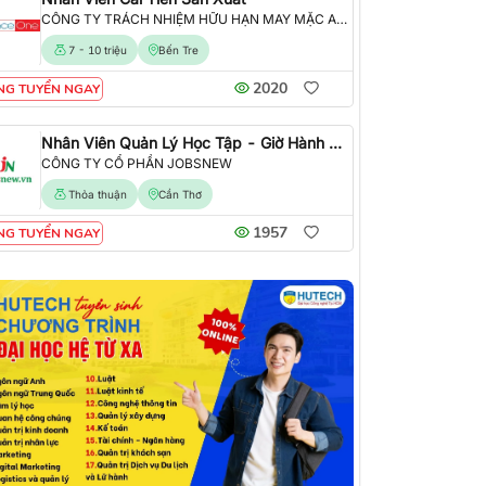
CÔNG TY TRÁCH NHIỆM HỮU HẠN MAY MẶC ALLIANCE ONE
7 - 10 triệu
Bến Tre
2020
NG TUYỂN NGAY
Nhân Viên Quản Lý Học Tập - Giờ Hành Chính
CÔNG TY CỔ PHẦN JOBSNEW
Thỏa thuận
Cần Thơ
1957
NG TUYỂN NGAY