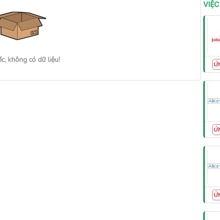
VIỆC
ếc, không có dữ liệu!
Ứ
Ứ
Ứ