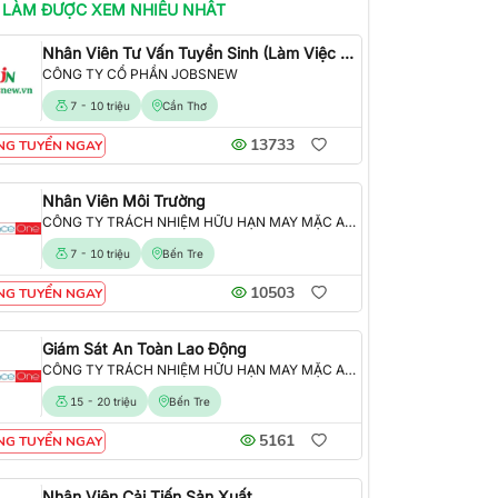
 LÀM
ĐƯỢC XEM NHIỀU NHẤT
Nhân Viên Tư Vấn Tuyển Sinh (Làm Việc Tại Văn Phòng)
CÔNG TY CỔ PHẦN JOBSNEW
7 - 10 triệu
Cần Thơ
13733
NG TUYỂN NGAY
Nhân Viên Môi Trường
CÔNG TY TRÁCH NHIỆM HỮU HẠN MAY MẶC ALLIANCE ONE
7 - 10 triệu
Bến Tre
10503
NG TUYỂN NGAY
Giám Sát An Toàn Lao Động
CÔNG TY TRÁCH NHIỆM HỮU HẠN MAY MẶC ALLIANCE ONE
15 - 20 triệu
Bến Tre
5161
NG TUYỂN NGAY
Nhân Viên Cải Tiến Sản Xuất