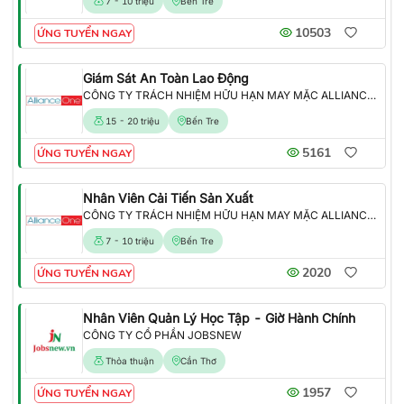
7 - 10 triệu
Bến Tre
10503
ỨNG TUYỂN NGAY
Giám Sát An Toàn Lao Động
CÔNG TY TRÁCH NHIỆM HỮU HẠN MAY MẶC ALLIANCE ONE
15 - 20 triệu
Bến Tre
5161
ỨNG TUYỂN NGAY
Nhân Viên Cải Tiến Sản Xuất
CÔNG TY TRÁCH NHIỆM HỮU HẠN MAY MẶC ALLIANCE ONE
7 - 10 triệu
Bến Tre
2020
ỨNG TUYỂN NGAY
Nhân Viên Quản Lý Học Tập - Giờ Hành Chính
CÔNG TY CỔ PHẦN JOBSNEW
Thỏa thuận
Cần Thơ
1957
ỨNG TUYỂN NGAY