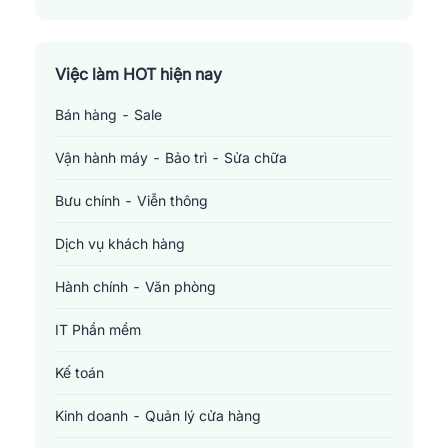
Việc làm Đồng Nai
Việc làm TP. Hồ Chí Minh
Việc làm HOT hiện nay
Bán hàng - Sale
Việc làm Cần Thơ
Vận hành máy - Bảo trì - Sửa chữa
Bưu chính - Viễn thông
Dịch vụ khách hàng
Hành chính - Văn phòng
IT Phần mềm
Kế toán
Kinh doanh - Quản lý cửa hàng