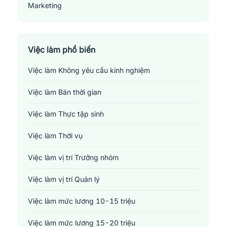
Marketing
Sản xuất - Lắp ráp - Chế biến
Tài chính - Đầu tư - Chứng khoán
Việc làm phổ biến
Việc làm Không yêu cầu kinh nghiệm
Xây dựng
Việc làm Bán thời gian
Y tế - Chăm sóc sức khỏe
Việc làm Thực tập sinh
Việc làm Thời vụ
Việc làm vị trí Trưởng nhóm
Việc làm vị trí Quản lý
Việc làm mức lương 10-15 triệu
Việc làm mức lương 15-20 triệu