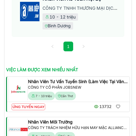
CÔNG TY TNHH THƯƠNG MẠI DỊCH VỤ LỘC KỲ HƯNG
10 - 12 triệu
Bình Dương
1
VIỆC LÀM
ĐƯỢC XEM NHIỀU NHẤT
Nhân Viên Tư Vấn Tuyển Sinh (Làm Việc Tại Văn Phòng)
CÔNG TY CỔ PHẦN JOBSNEW
7 - 10 triệu
Cần Thơ
13732
ỨNG TUYỂN NGAY
Nhân Viên Môi Trường
CÔNG TY TRÁCH NHIỆM HỮU HẠN MAY MẶC ALLIANCE ONE