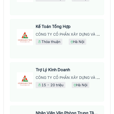
Kế Toán Tổng Hợp
CÔNG TY CỔ PHẦN XÂY DỰNG VÀ PHÁT TRIỂN THƯƠNG MẠI HOÀNG LẦM
Thỏa thuận
Hà Nội
Trợ Lý Kinh Doanh
CÔNG TY CỔ PHẦN XÂY DỰNG VÀ PHÁT TRIỂN THƯƠNG MẠI HOÀNG LẦM
15 - 20 triệu
Hà Nội
Nhân Viên Văn Phòng Trung Tâm Anh Ngữ