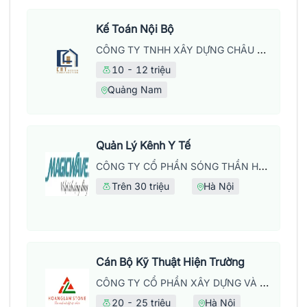
Kế Toán Nội Bộ
CÔNG TY TNHH XÂY DỰNG CHÂU HUY THỊNH
10 - 12 triệu
Quảng Nam
Quản Lý Kênh Y Tế
CÔNG TY CỔ PHẦN SÓNG THẦN HÀ NỘI
Trên 30 triệu
Hà Nội
Cán Bộ Kỹ Thuật Hiện Trường
CÔNG TY CỔ PHẦN XÂY DỰNG VÀ PHÁT TRIỂN THƯƠNG MẠI HOÀNG LẦM
20 - 25 triệu
Hà Nội