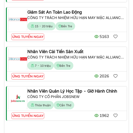
Giám Sát An Toàn Lao Động
CÔNG TY TRÁCH NHIỆM HỮU HẠN MAY MẶC ALLIANCE ONE
15 - 20 triệu
Bến Tre
5163
ỨNG TUYỂN NGAY
Nhân Viên Cải Tiến Sản Xuất
CÔNG TY TRÁCH NHIỆM HỮU HẠN MAY MẶC ALLIANCE ONE
7 - 10 triệu
Bến Tre
2026
ỨNG TUYỂN NGAY
Nhân Viên Quản Lý Học Tập - Giờ Hành Chính
CÔNG TY CỔ PHẦN JOBSNEW
Thỏa thuận
Cần Thơ
1962
ỨNG TUYỂN NGAY