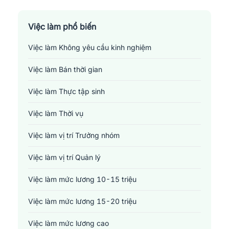
Sản xuất - Lắp ráp - Chế biến
Tài chính - Đầu tư - Chứng khoán
Việc làm phổ biến
Việc làm Không yêu cầu kinh nghiệm
Xây dựng
Việc làm Bán thời gian
Y tế - Chăm sóc sức khỏe
Việc làm Thực tập sinh
Việc làm Thời vụ
Việc làm vị trí Trưởng nhóm
Việc làm vị trí Quản lý
Việc làm mức lương 10-15 triệu
Việc làm mức lương 15-20 triệu
Việc làm mức lương cao