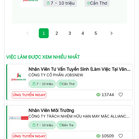
7 - 10 triệu
Cần Thơ
1
2
3
4
5
VIỆC LÀM
ĐƯỢC XEM NHIỀU NHẤT
Nhân Viên Tư Vấn Tuyển Sinh (Làm Việc Tại Văn Phòng)
CÔNG TY CỔ PHẦN JOBSNEW
7 - 10 triệu
Cần Thơ
13744
ỨNG TUYỂN NGAY
Nhân Viên Môi Trường
CÔNG TY TRÁCH NHIỆM HỮU HẠN MAY MẶC ALLIANCE ONE
7 - 10 triệu
Bến Tre
10509
ỨNG TUYỂN NGAY