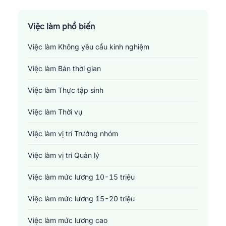
Sản xuất - Lắp ráp - Chế biến
Tài chính - Đầu tư - Chứng khoán
Việc làm phổ biến
Việc làm Không yêu cầu kinh nghiệm
Xây dựng
Việc làm Bán thời gian
Y tế - Chăm sóc sức khỏe
Việc làm Thực tập sinh
Việc làm Thời vụ
Việc làm vị trí Trưởng nhóm
Việc làm vị trí Quản lý
Việc làm mức lương 10-15 triệu
Việc làm mức lương 15-20 triệu
Việc làm mức lương cao