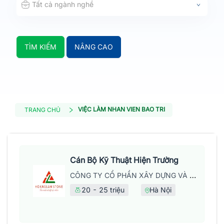
Tất cả ngành nghề
TÌM KIẾM
NÂNG CAO
VIỆC LÀM NHAN VIEN BAO TRI
TRANG CHỦ
Cán Bộ Kỹ Thuật Hiện Trường
CÔNG TY CỔ PHẦN XÂY DỰNG VÀ PHÁT TRIỂN THƯƠNG MẠI HOÀNG LẦM
20 - 25 triệu
Hà Nội