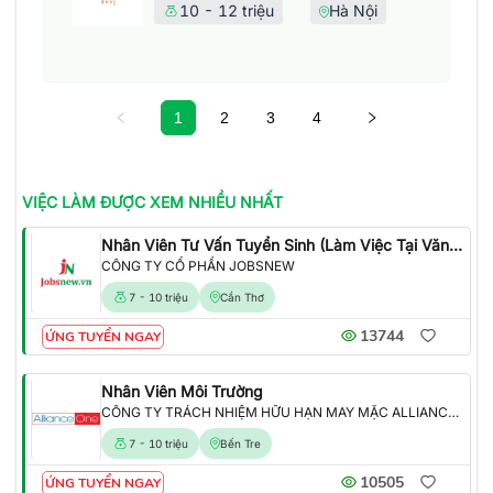
10 - 12 triệu
Hà Nội
1
2
3
4
VIỆC LÀM
ĐƯỢC XEM NHIỀU NHẤT
Nhân Viên Tư Vấn Tuyển Sinh (Làm Việc Tại Văn Phòng)
CÔNG TY CỔ PHẦN JOBSNEW
7 - 10 triệu
Cần Thơ
13744
ỨNG TUYỂN NGAY
Nhân Viên Môi Trường
CÔNG TY TRÁCH NHIỆM HỮU HẠN MAY MẶC ALLIANCE ONE
7 - 10 triệu
Bến Tre
10505
ỨNG TUYỂN NGAY