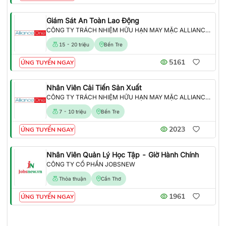
Giám Sát An Toàn Lao Động
CÔNG TY TRÁCH NHIỆM HỮU HẠN MAY MẶC ALLIANCE ONE
15 - 20 triệu
Bến Tre
5161
ỨNG TUYỂN NGAY
Nhân Viên Cải Tiến Sản Xuất
CÔNG TY TRÁCH NHIỆM HỮU HẠN MAY MẶC ALLIANCE ONE
7 - 10 triệu
Bến Tre
2023
ỨNG TUYỂN NGAY
Nhân Viên Quản Lý Học Tập - Giờ Hành Chính
CÔNG TY CỔ PHẦN JOBSNEW
Thỏa thuận
Cần Thơ
1961
ỨNG TUYỂN NGAY