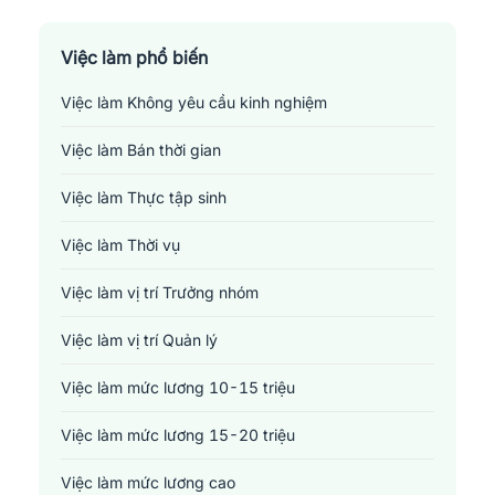
Sản xuất - Lắp ráp - Chế biến
Tài chính - Đầu tư - Chứng khoán
Việc làm phổ biến
Việc làm Không yêu cầu kinh nghiệm
Xây dựng
Việc làm Bán thời gian
Y tế - Chăm sóc sức khỏe
Việc làm Thực tập sinh
Việc làm Thời vụ
Việc làm vị trí Trưởng nhóm
Việc làm vị trí Quản lý
Việc làm mức lương 10-15 triệu
Việc làm mức lương 15-20 triệu
Việc làm mức lương cao