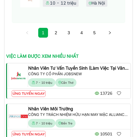
10 - 12 triệu
Hà Nội
1
2
3
4
5
VIỆC LÀM
ĐƯỢC XEM NHIỀU NHẤT
Nhân Viên Tư Vấn Tuyển Sinh (Làm Việc Tại Văn Phòng)
CÔNG TY CỔ PHẦN JOBSNEW
7 - 10 triệu
Cần Thơ
13726
ỨNG TUYỂN NGAY
Nhân Viên Môi Trường
CÔNG TY TRÁCH NHIỆM HỮU HẠN MAY MẶC ALLIANCE ONE
7 - 10 triệu
Bến Tre
10501
ỨNG TUYỂN NGAY