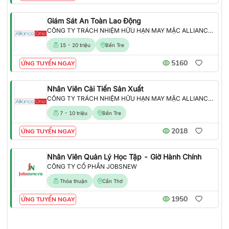
Giám Sát An Toàn Lao Động
CÔNG TY TRÁCH NHIỆM HỮU HẠN MAY MẶC ALLIANCE ONE
15 - 20 triệu
Bến Tre
5160
ỨNG TUYỂN NGAY
Nhân Viên Cải Tiến Sản Xuất
CÔNG TY TRÁCH NHIỆM HỮU HẠN MAY MẶC ALLIANCE ONE
7 - 10 triệu
Bến Tre
2018
ỨNG TUYỂN NGAY
Nhân Viên Quản Lý Học Tập - Giờ Hành Chính
CÔNG TY CỔ PHẦN JOBSNEW
Thỏa thuận
Cần Thơ
1950
ỨNG TUYỂN NGAY