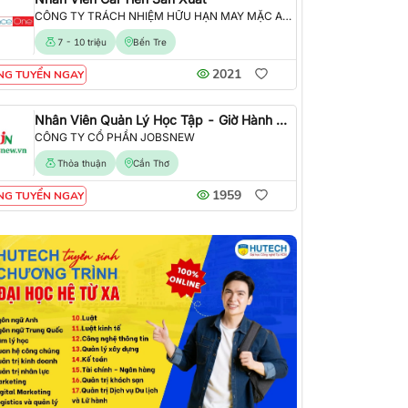
CÔNG TY TRÁCH NHIỆM HỮU HẠN MAY MẶC ALLIANCE ONE
7 - 10 triệu
Bến Tre
2021
NG TUYỂN NGAY
Nhân Viên Quản Lý Học Tập - Giờ Hành Chính
CÔNG TY CỔ PHẦN JOBSNEW
Thỏa thuận
Cần Thơ
1959
NG TUYỂN NGAY