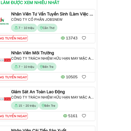
 LÀM
ĐƯỢC XEM NHIỀU NHẤT
Nhân Viên Tư Vấn Tuyển Sinh (Làm Việc Tại Văn Phòng)
CÔNG TY CỔ PHẦN JOBSNEW
7 - 10 triệu
Cần Thơ
13743
NG TUYỂN NGAY
Nhân Viên Môi Trường
CÔNG TY TRÁCH NHIỆM HỮU HẠN MAY MẶC ALLIANCE ONE
7 - 10 triệu
Bến Tre
10505
NG TUYỂN NGAY
Giám Sát An Toàn Lao Động
CÔNG TY TRÁCH NHIỆM HỮU HẠN MAY MẶC ALLIANCE ONE
15 - 20 triệu
Bến Tre
5161
NG TUYỂN NGAY
Nhân Viên Cải Tiến Sản Xuất