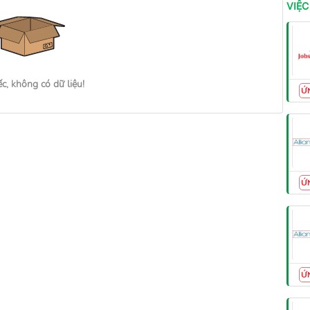
VIỆC
ếc, không có dữ liệu!
Ứ
Ứ
Ứ