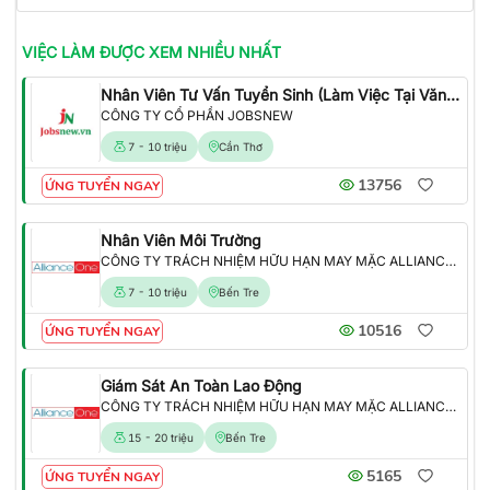
VIỆC LÀM
ĐƯỢC XEM NHIỀU NHẤT
Nhân Viên Tư Vấn Tuyển Sinh (Làm Việc Tại Văn Phòng)
CÔNG TY CỔ PHẦN JOBSNEW
7 - 10 triệu
Cần Thơ
13756
ỨNG TUYỂN NGAY
Nhân Viên Môi Trường
CÔNG TY TRÁCH NHIỆM HỮU HẠN MAY MẶC ALLIANCE ONE
7 - 10 triệu
Bến Tre
10516
ỨNG TUYỂN NGAY
Giám Sát An Toàn Lao Động
CÔNG TY TRÁCH NHIỆM HỮU HẠN MAY MẶC ALLIANCE ONE
15 - 20 triệu
Bến Tre
5165
ỨNG TUYỂN NGAY