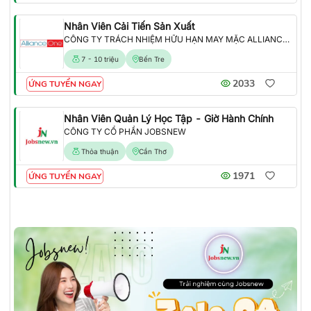
Nhân Viên Cải Tiến Sản Xuất
CÔNG TY TRÁCH NHIỆM HỮU HẠN MAY MẶC ALLIANCE ONE
7 - 10 triệu
Bến Tre
2033
ỨNG TUYỂN NGAY
Nhân Viên Quản Lý Học Tập - Giờ Hành Chính
CÔNG TY CỔ PHẦN JOBSNEW
Thỏa thuận
Cần Thơ
1971
ỨNG TUYỂN NGAY