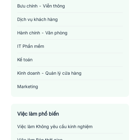
Bưu chính - Viễn thông
Dịch vụ khách hàng
Hành chính - Văn phòng
IT Phần mềm
Kế toán
Kinh doanh - Quản lý cửa hàng
Marketing
Sản xuất - Lắp ráp - Chế biến
Tài chính - Đầu tư - Chứng khoán
Việc làm phổ biến
Việc làm Không yêu cầu kinh nghiệm
Xây dựng
Việc làm Bán thời gian