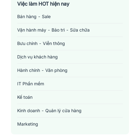
Việc làm TP. Hồ Chí Minh
Việc làm HOT hiện nay
Bán hàng - Sale
Việc làm Cần Thơ
Vận hành máy - Bảo trì - Sửa chữa
Bưu chính - Viễn thông
Dịch vụ khách hàng
Hành chính - Văn phòng
IT Phần mềm
Kế toán
Kinh doanh - Quản lý cửa hàng
Marketing
Sản xuất - Lắp ráp - Chế biến