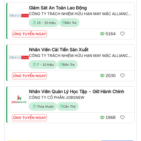
Giám Sát An Toàn Lao Động
CÔNG TY TRÁCH NHIỆM HỮU HẠN MAY MẶC ALLIANCE ONE
15 - 20 triệu
Bến Tre
5164
ỨNG TUYỂN NGAY
Nhân Viên Cải Tiến Sản Xuất
CÔNG TY TRÁCH NHIỆM HỮU HẠN MAY MẶC ALLIANCE ONE
7 - 10 triệu
Bến Tre
2030
ỨNG TUYỂN NGAY
Nhân Viên Quản Lý Học Tập - Giờ Hành Chính
CÔNG TY CỔ PHẦN JOBSNEW
Thỏa thuận
Cần Thơ
1968
ỨNG TUYỂN NGAY