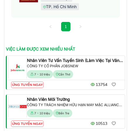
TP. Hồ Chí Minh
1
VIỆC LÀM
ĐƯỢC XEM NHIỀU NHẤT
Nhân Viên Tư Vấn Tuyển Sinh (Làm Việc Tại Văn Phòng)
CÔNG TY CỔ PHẦN JOBSNEW
7 - 10 triệu
Cần Thơ
13754
ỨNG TUYỂN NGAY
Nhân Viên Môi Trường
CÔNG TY TRÁCH NHIỆM HỮU HẠN MAY MẶC ALLIANCE ONE
7 - 10 triệu
Bến Tre
10513
ỨNG TUYỂN NGAY