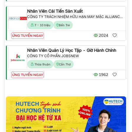
Nhân Viên Cải Tiến Sản Xuất
CÔNG TY TRÁCH NHIỆM HỮU HẠN MAY MẶC ALLIANCE ONE
7 - 10 triệu
Bến Tre
2024
ỨNG TUYỂN NGAY
Nhân Viên Quản Lý Học Tập - Giờ Hành Chính
CÔNG TY CỔ PHẦN JOBSNEW
Thỏa thuận
Cần Thơ
1962
ỨNG TUYỂN NGAY