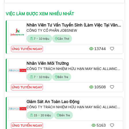
VIỆC LÀM
ĐƯỢC XEM NHIỀU NHẤT
Nhân Viên Tư Vấn Tuyển Sinh (Làm Việc Tại Văn Phòng)
CÔNG TY CỔ PHẦN JOBSNEW
7 - 10 triệu
Cần Thơ
13744
ỨNG TUYỂN NGAY
Nhân Viên Môi Trường
CÔNG TY TRÁCH NHIỆM HỮU HẠN MAY MẶC ALLIANCE ONE
7 - 10 triệu
Bến Tre
10508
ỨNG TUYỂN NGAY
Giám Sát An Toàn Lao Động
CÔNG TY TRÁCH NHIỆM HỮU HẠN MAY MẶC ALLIANCE ONE
15 - 20 triệu
Bến Tre
5163
ỨNG TUYỂN NGAY