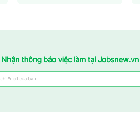
Sản xuất - Lắp ráp - Chế biến
Tài chính - Đầu tư - Chứng khoán
Xây dựng
Y tế - Chăm sóc sức khỏe
Nhận thông báo việc làm tại Jobsnew.vn