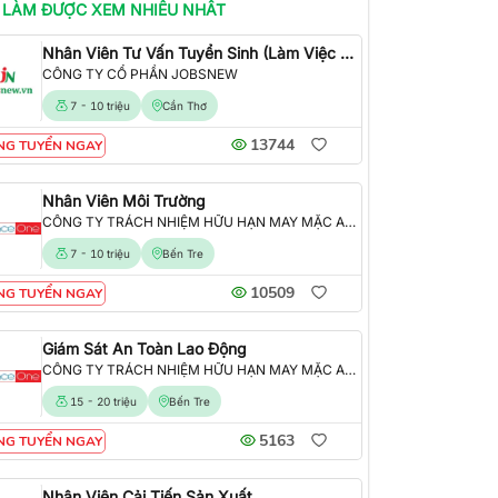
 LÀM
ĐƯỢC XEM NHIỀU NHẤT
Nhân Viên Tư Vấn Tuyển Sinh (Làm Việc Tại Văn Phòng)
CÔNG TY CỔ PHẦN JOBSNEW
7 - 10 triệu
Cần Thơ
13744
NG TUYỂN NGAY
Nhân Viên Môi Trường
CÔNG TY TRÁCH NHIỆM HỮU HẠN MAY MẶC ALLIANCE ONE
7 - 10 triệu
Bến Tre
10509
NG TUYỂN NGAY
Giám Sát An Toàn Lao Động
CÔNG TY TRÁCH NHIỆM HỮU HẠN MAY MẶC ALLIANCE ONE
15 - 20 triệu
Bến Tre
5163
NG TUYỂN NGAY
Nhân Viên Cải Tiến Sản Xuất