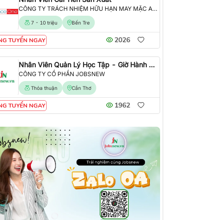
CÔNG TY TRÁCH NHIỆM HỮU HẠN MAY MẶC ALLIANCE ONE
7 - 10 triệu
Bến Tre
2026
NG TUYỂN NGAY
Nhân Viên Quản Lý Học Tập - Giờ Hành Chính
CÔNG TY CỔ PHẦN JOBSNEW
Thỏa thuận
Cần Thơ
1962
NG TUYỂN NGAY