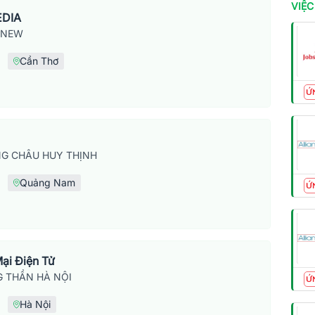
VIỆC
EDIA
SNEW
Cần Thơ
Ứ
G CHÂU HUY THỊNH
Quảng Nam
Ứ
ại Điện Tử
 THẦN HÀ NỘI
Ứ
Hà Nội