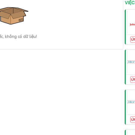
VIỆC
ếc, không có dữ liệu!
Ứ
Ứ
Ứ