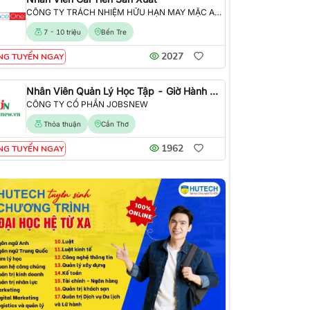
CÔNG TY TRÁCH NHIỆM HỮU HẠN MAY MẶC ALLIANCE ONE
7 - 10 triệu
Bến Tre
2027
NG TUYỂN NGAY
Nhân Viên Quản Lý Học Tập - Giờ Hành Chính
CÔNG TY CỔ PHẦN JOBSNEW
Thỏa thuận
Cần Thơ
1962
NG TUYỂN NGAY