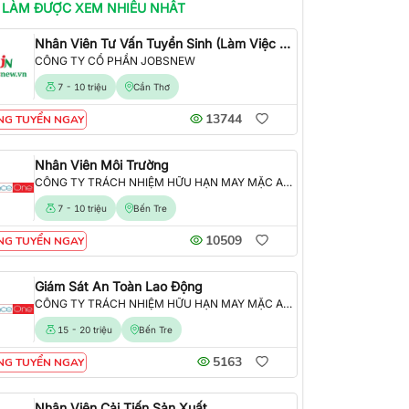
 LÀM
ĐƯỢC XEM NHIỀU NHẤT
Nhân Viên Tư Vấn Tuyển Sinh (Làm Việc Tại Văn Phòng)
CÔNG TY CỔ PHẦN JOBSNEW
7 - 10 triệu
Cần Thơ
13744
NG TUYỂN NGAY
Nhân Viên Môi Trường
CÔNG TY TRÁCH NHIỆM HỮU HẠN MAY MẶC ALLIANCE ONE
7 - 10 triệu
Bến Tre
10509
NG TUYỂN NGAY
Giám Sát An Toàn Lao Động
CÔNG TY TRÁCH NHIỆM HỮU HẠN MAY MẶC ALLIANCE ONE
15 - 20 triệu
Bến Tre
5163
NG TUYỂN NGAY
Nhân Viên Cải Tiến Sản Xuất