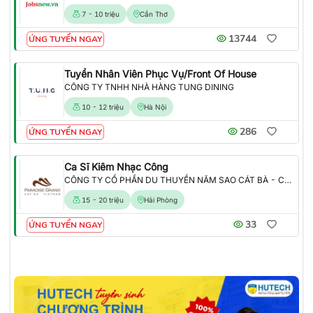
7 - 10 triệu
Cần Thơ
13744
ỨNG TUYỂN NGAY
Tuyển Nhân Viên Phục Vụ/Front Of House
CÔNG TY TNHH NHÀ HÀNG TUNG DINING
10 - 12 triệu
Hà Nội
286
ỨNG TUYỂN NGAY
Ca Sĩ Kiêm Nhạc Công
CÔNG TY CỔ PHẦN DU THUYỀN NĂM SAO CÁT BÀ - CHI NHÁNH CÁT BÀ
15 - 20 triệu
Hải Phòng
33
ỨNG TUYỂN NGAY