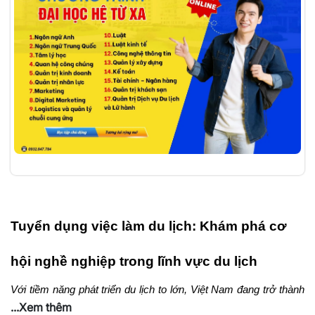
Tuyển dụng việc làm du lịch: Khám phá cơ 
hội nghề nghiệp trong lĩnh vực du lịch 
Với tiềm năng phát triển du lịch to lớn, Việt Nam đang trở thành 
...Xem thêm
điểm đến hấp dẫn của du khách trong và ngoài nước. Đây là tín 