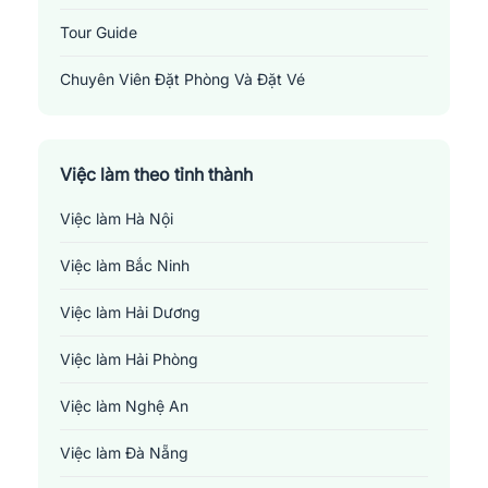
Tour Guide
Chuyên Viên Đặt Phòng Và Đặt Vé
1. Giới thiệu ngành du lịch 
Reservation And Ticketing Specialist
1.1 Tầm quan trọng của ngành du lịch 
Việc làm theo tỉnh thành
Tầm quan trọng của ngành du lịch được phân loại thành 3 lĩnh 
vực chính bao gồm: kinh tế, xã hội và văn hóa. Cụ thể ở lĩnh 
Việc làm Hà Nội
vực kinh tế, du lịch có đóng góp đáng kể vào GDP quốc gia. Nó 
Việc làm Bắc Ninh
trở thành ngành kinh tế mũi nhọn, thu về nguồn ngoại tệ lớn, kéo 
theo sự phát triển của các ngành nghề khác như vận tải, lưu trú, 
Việc làm Hải Dương
ăn uống và bán lẻ. Du lịch góp phần nâng cao đời sống vật chất, 
tinh thần bằng cách tạo ra nhiều việc làm, giúp người lao động 
Việc làm Hải Phòng
có thu nhập, giảm tỷ lệ thất nghiệp.
Việc làm Nghệ An
Ngoài những giá trị trên, du lịch còn thúc đẩy giao lưu giữa các 
quốc gia, tăng cường hiểu biết và gắn kết giữa con người với 
Việc làm Đà Nẵng
nhau. Không những vậy, ngành nghề này còn bảo tồn và phát 