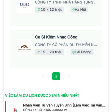
CÔNG TY TNHH NHÀ HÀNG TUNG DINING
10 - 12 triệu
Hà Nội
Ca Sĩ Kiêm Nhạc Công
CÔNG TY CỔ PHẦN DU THUYỀN NĂM SAO CÁT BÀ - CHI NHÁNH CÁT BÀ
15 - 20 triệu
Hải Phòng
1
VIỆC LÀM
DU LỊCH
ĐƯỢC XEM NHIỀU NHẤT
Nhân Viên Tư Vấn Tuyển Sinh (Làm Việc Tại Văn Phòng)
CÔNG TY CỔ PHẦN JOBSNEW