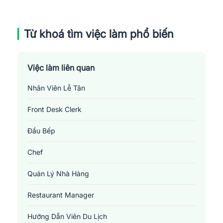
hiệu tích cực cho thấy du lịch Việt Nam đang phục hồi tích cực 
sau đại dịch COVID-19. Điều này tạo ra nhiều cơ hội nghề 
Từ khoá tìm việc làm phổ biến
nghiệp cho người lao động có đam mê với du lịch. Mời các bạn 
cùng tôi theo dõi bài viết bên dưới để hiểu rõ hơn về những 
thông tin tuyển dụng - 
việc làm du lịch
 hiện nay nhé. 
Việc làm liên quan
Nhân Viên Lễ Tân
Front Desk Clerk
Đầu Bếp
Chef
Quản Lý Nhà Hàng
Restaurant Manager
Hướng Dẫn Viên Du Lịch