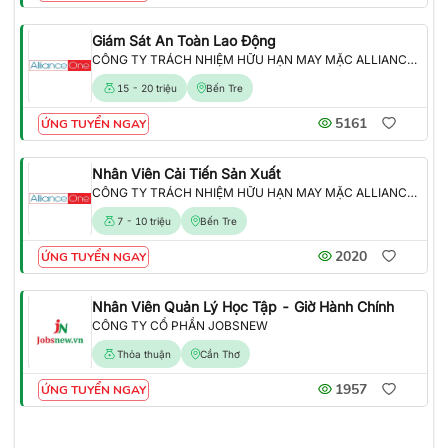
Giám Sát An Toàn Lao Động
CÔNG TY TRÁCH NHIỆM HỮU HẠN MAY MẶC ALLIANCE ONE
15 - 20 triệu
Bến Tre
5161
ỨNG TUYỂN NGAY
Nhân Viên Cải Tiến Sản Xuất
CÔNG TY TRÁCH NHIỆM HỮU HẠN MAY MẶC ALLIANCE ONE
7 - 10 triệu
Bến Tre
2020
ỨNG TUYỂN NGAY
Nhân Viên Quản Lý Học Tập - Giờ Hành Chính
CÔNG TY CỔ PHẦN JOBSNEW
Thỏa thuận
Cần Thơ
1957
ỨNG TUYỂN NGAY