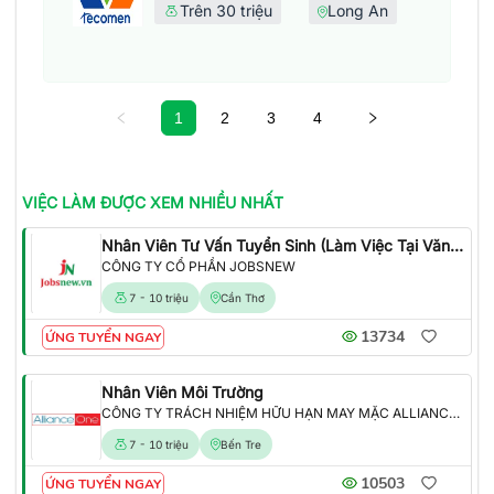
Trên 30 triệu
Long An
1
2
3
4
VIỆC LÀM
ĐƯỢC XEM NHIỀU NHẤT
Nhân Viên Tư Vấn Tuyển Sinh (Làm Việc Tại Văn Phòng)
CÔNG TY CỔ PHẦN JOBSNEW
7 - 10 triệu
Cần Thơ
13734
ỨNG TUYỂN NGAY
Nhân Viên Môi Trường
CÔNG TY TRÁCH NHIỆM HỮU HẠN MAY MẶC ALLIANCE ONE
7 - 10 triệu
Bến Tre
10503
ỨNG TUYỂN NGAY