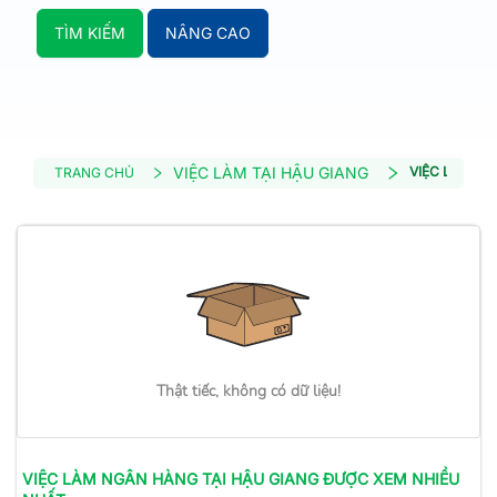
TÌM KIẾM
NÂNG CAO
VIỆC LÀM TẠI HẬU GIANG
VIỆC LÀM N
TRANG CHỦ
Thật tiếc, không có dữ liệu!
VIỆC LÀM
NGÂN HÀNG
TẠI HẬU GIANG
ĐƯỢC XEM NHIỀU