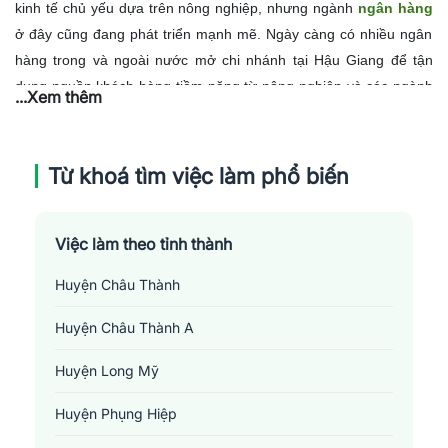
kinh tế chủ yếu dựa trên nông nghiệp, nhưng ngành
ngân hàng
ở đây cũng đang phát triển mạnh mẽ. Ngày càng có nhiều ngân
hàng trong và ngoài nước mở chi nhánh tại Hậu Giang để tận
dụng nguồn khách hàng tiềm năng từ nông nghiệp và các ngành
...Xem thêm
công nghiệp phát triển khác. Điều này tạo ra nhu cầu lớn về nhân
lực trong ngành ngân hàng tại địa phương.
Những công việc yêu cầu như giao dịch viên, nhân viên tư vấn tài
Từ khoá tìm việc làm phổ biến
chính, chuyên viên tín dụng và quản lý chi nhánh đều đòi hỏi kỹ
năng và kiến thức chuyên môn vững vàng. Ngoài ra, việc nắm bắt
tốt các quy định của pháp luật về ngân hàng và tài chính, cũng
Việc làm theo tỉnh thành
như hiểu rõ nhu cầu của khách hàng cũng là yếu tố quan trọng.
Huyện Châu Thành
Việc tuyển dụng thường xuyên diễn ra với nhiều cơ hội cho các
ứng viên có kỹ năng và kiến thức phù hợp, nhưng cũng đòi hỏi sự
Huyện Châu Thành A
cạnh tranh cao. Đồng thời, nhân viên ngân hàng cần phải năng
Huyện Long Mỹ
động, nhiệt tình và có tinh thần trách nhiệm cao trong công việc.
Huyện Phụng Hiệp