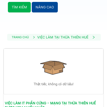
TÌM KIẾM
NÂNG CAO
VIỆC LÀM TẠI THỪA THIÊN HUẾ
VIỆC 
TRANG CHỦ
Thật tiếc, không có dữ liệu!
VIỆC LÀM
IT PHẦN CỨNG - MẠNG
TẠI THỪA THIÊN HUẾ