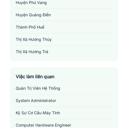
Huế đang phát triển, nhưng cũng cần có những bước đi đúng
Huyện Phú Vang
đắn từ cả người lao động và phía doanh nghiệp để ổn định và
Huyện Quảng Điền
phát triển lâu dài.
Thành Phố Huế
Thị Xã Hương Thủy
Thị Xã Hương Trà
Việc làm liên quan
Quản Trị Viên Hệ Thống
System Administrator
Kỹ Sư Cơ Cấu Máy Tính
Computer Hardware Engineer