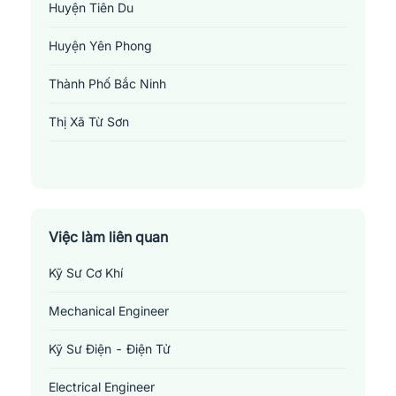
Huyện Tiên Du
Huyện Yên Phong
Thành Phố Bắc Ninh
Thị Xã Từ Sơn
Việc làm công nghệ ô tô tại Bắc Ninh
Những
vị trí việc làm liên quan đến ngành công
nghệ ô tô tại Bắc Ninh
Việc làm liên quan
1.
Kỹ thuật viên bảo trì
: Đây là vị trí đòi hỏi người giữ vị trí phải
Kỹ Sư Cơ Khí
có kỹ năng thực hành tốt và bao gồm công việc theo dõi, kiểm tra,
Mechanical Engineer
bảo dưỡng và sửa chữa các loại máy móc và thiết bị kỹ thuật. Họ
cũng chịu trách nhiệm về việc đảm bảo rằng thiết bị hoạt động
Kỹ Sư Điện - Điện Tử
một cách hiệu quả và an toàn. Tiềm năng để giải quyết vấn đề và
khả năng thận trọng trong việc làm việc là một yếu tố quan trọng
Electrical Engineer