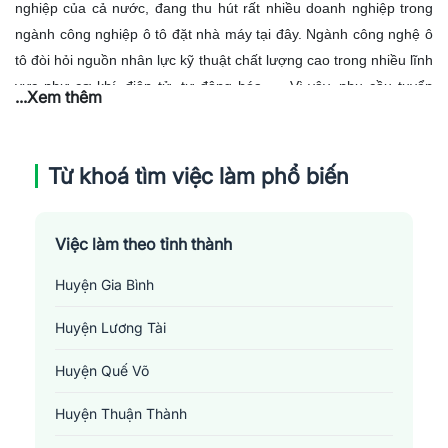
nghiệp của cả nước, đang thu hút rất nhiều doanh nghiệp trong
ngành công nghiệp ô tô đặt nhà máy tại đây. Ngành công nghệ ô
tô đòi hỏi nguồn nhân lực kỹ thuật chất lượng cao trong nhiều lĩnh
vực như cơ khí, điện tử, tự động hóa, ... Vì vậy, nhu cầu tuyển
...Xem thêm
dụng lao động trong ngành
công nghệ ô tô tại Bắc Ninh
đang
tăng cao, đặc biệt là những vị trí kỹ sư, kỹ thuật viên. Các trường
đại học, cao đẳng trong khu vực cũng đang tăng cường mở các
Từ khoá tìm việc làm phổ biến
chương trình đào tạo, bồi dưỡng nhằm đáp ứng nhu cầu ngày
càng tăng này.
Việc làm theo tỉnh thành
Huyện Gia Bình
Huyện Lương Tài
Huyện Quế Võ
Huyện Thuận Thành