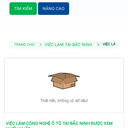
TÌM KIẾM
NÂNG CAO
VIỆC LÀM TẠI BẮC NINH
VIỆC LÀM CÔN
TRANG CHỦ
Thật tiếc, không có dữ liệu!
VIỆC LÀM
CÔNG NGHỆ Ô TÔ
TẠI BẮC NINH
ĐƯỢC XEM