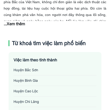
phía Bắc của Việt Nam, không chỉ đơn giản là việc dịch thuật các
hợp đồng, tài liệu hay cuộc hội thoại giữa hai phía. Đó còn là
cùng khám phá văn hóa, con người nơi đây thông qua lối sống,
quan niệm và ngày hằng ngày của họ. Mỗi lúc làm việc, tôi chìm
...Xem thêm
đắm trong biển từ vựng, cố gắng làm việc một cách chính xác
không chỉ về ngữ nghĩa mà còn về điệu độ, ngữ cảnh cũng như
nghệ thuật diễn đạt của tổng thể. Tôi cực kỳ hào hứng trong mỗi
Từ khoá tìm việc làm phổ biến
dự án dịch thuật, bởi với mỗi dự án, tôi lại hiểu rõ hơn về cộng
đồng, văn hóa và con người nơi đây.
Việc làm theo tỉnh thành
Huyện Bắc Sơn
Huyện Bình Gia
Huyện Cao Lộc
Huyện Chi Lăng