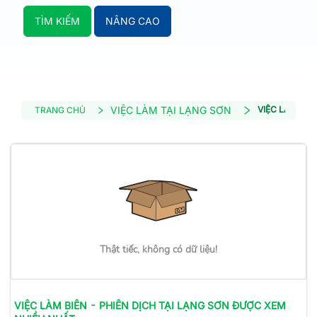
TÌM KIẾM
NÂNG CAO
VIỆC LÀM TẠI LẠNG SƠN
VIỆC LÀM BIÊ
TRANG CHỦ
Thật tiếc, không có dữ liệu!
VIỆC LÀM
BIÊN - PHIÊN DỊCH
TẠI LẠNG SƠN
ĐƯỢC XEM