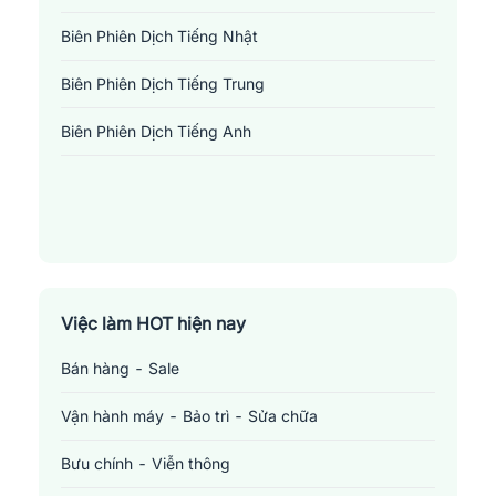
còn bao gồm việc phiên dịch các tài liệu hoặc giao tiếp nói giữa
Biên Phiên Dịch Tiếng Nhật
các bên.
2.
Phiên dịch viên
: Đây là công việc chuyên về việc chuyển đổi
Biên Phiên Dịch Tiếng Trung
từ ngôn ngữ này sang ngôn ngữ khác, bao gồm cả việc phiên
dịch bằng miệng và bằng văn bản. Phiên dịch viên phải thích ứng
Biên Phiên Dịch Tiếng Anh
với nhiều loại môi trường và chủ đề, từ các cuộc họp hội nghị,
buổi phỏng vấn, đến việc phiên dịch tài liệu hoặc thông tin kỹ
thuật.
3.
Biên phiên dịch tiếng Anh
: Người ở vị trí này có trách nhiệm
chính là phiên dịch và dịch thuật các tài liệu từ tiếng Anh sang
ngôn ngữ khác hoặc ngược lại. Họ cũng có thể cần phải chuyển
Việc làm HOT hiện nay
các thông điệp nói hoặc viết từ tiếng Anh sang ngôn ngữ khác
trong các khoảnh khắc trực tiếp hoặc qua hệ thống liên lạc. Công
Bán hàng - Sale
việc này yêu cầu một sự hiểu biết rộng lớn về cả hai ngôn ngữ và
khả năng chuyển đổi mạch lạc ý nghĩa từ ngôn ngữ này sang
Vận hành máy - Bảo trì - Sửa chữa
ngôn ngữ khác.
Bưu chính - Viễn thông
Mức lương khảo sát một số vị trí
việc làm liên