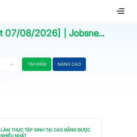
ật
07/08/2026
] | Jobsnew.vn
TÌM KIẾM
NÂNG CAO
 LÀM
THỰC TẬP SINH
TẠI CAO BẰNG
ĐƯỢC
 NHIỀU NHẤT